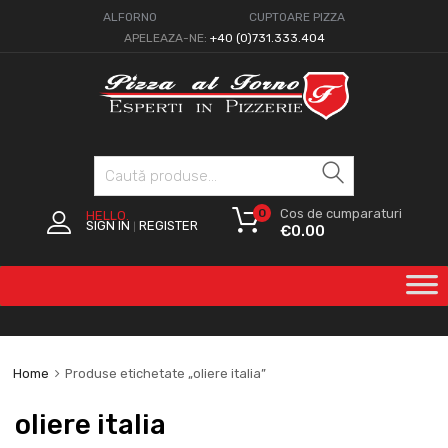
ALFORNO
CUPTOARE PIZZA
APELEAZA-NE:
+40 (0)731.333.404
Caută
0
Cos de cumparaturi
HELLO.
SIGN IN
REGISTER
|
€
0.00
Home
Produse etichetate „oliere italia”
oliere italia