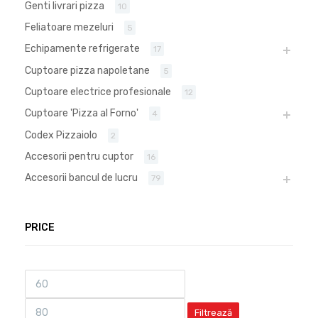
Genti livrari pizza
10
Feliatoare mezeluri
5
Echipamente refrigerate
17
Cuptoare pizza napoletane
5
Cuptoare electrice profesionale
12
Cuptoare 'Pizza al Forno'
4
Codex Pizzaiolo
2
Accesorii pentru cuptor
16
Accesorii bancul de lucru
79
PRICE
Filtrează