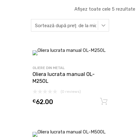
Afișez toate cele 5 rezultate
OLIERE DIN METAL
Oliera lucrata manual OL-
M250L
(0 reviews)
€
62.00
Adaugă î