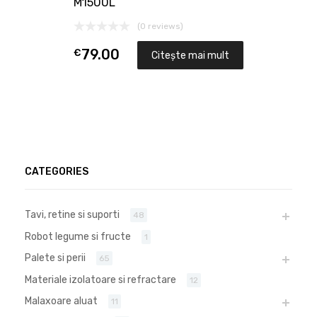
M1500L
(0 reviews)
€
79.00
Citește mai mult
CATEGORIES
Tavi, retine si suporti
48
Robot legume si fructe
1
Palete si perii
65
Materiale izolatoare si refractare
12
Malaxoare aluat
11