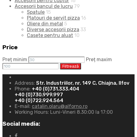
Accesorii pentru cuptor
16
Accesorii bancul de lucru
79
Spatule
15
Platouri de servit pizza
16
Oliere din metal
5
Diverse accesorii pizza
33
Casete pentru aluat
10
Price
Preț minim
Preț maxim
Filtrează
Address:
Str. Industriilor, nr. 149 C, Chiajna, Ilfov
Phone:
+40 (0)731.333.404
+40 (0)730.999.997
+40 (0)722.924.564
E-mail:
catalin.olaru@alforno.ro
Working Hours:
Luni-Vineri 8.30:00 la 17:00
Social media: