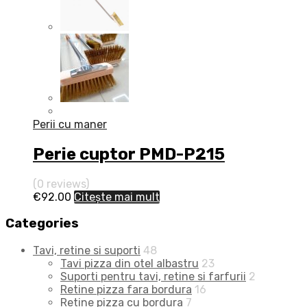
Perii cu maner
Perie cuptor PMD-P215
(0 reviews)
€
92.00
Citește mai mult
Categories
Tavi, retine si suporti
48
Tavi pizza din otel albastru
23
Suporti pentru tavi, retine si farfurii
2
Retine pizza fara bordura
16
Retine pizza cu bordura
7