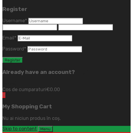
Register
Username
*
Email
*
Password
*
Already have an account?
Login
(close)
Cos de cumparaturi
€
0.00
0
My Shopping Cart
Nu ai niciun produs în coș.
Skip to content
Menu