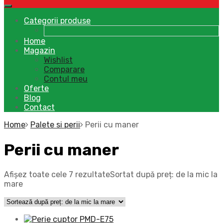
Categorii produse
Home
Magazin
Wishlist
Comparare
Contul meu
Oferte
Blog
Contact
Home
Palete si perii
Perii cu maner
Perii cu maner
Afișez toate cele 7 rezultate
Sortat după preț: de la mic la
mare