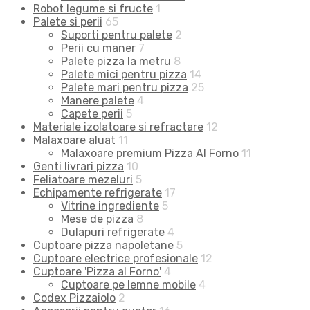
Robot legume si fructe
1
Palete si perii
65
Suporti pentru palete
2
Perii cu maner
7
Palete pizza la metru
8
Palete mici pentru pizza
14
Palete mari pentru pizza
25
Manere palete
4
Capete perii
5
Materiale izolatoare si refractare
12
Malaxoare aluat
11
Malaxoare premium Pizza Al Forno
11
Genti livrari pizza
10
Feliatoare mezeluri
5
Echipamente refrigerate
17
Vitrine ingrediente
5
Mese de pizza
8
Dulapuri refrigerate
4
Cuptoare pizza napoletane
5
Cuptoare electrice profesionale
12
Cuptoare 'Pizza al Forno'
4
Cuptoare pe lemne mobile
4
Codex Pizzaiolo
2