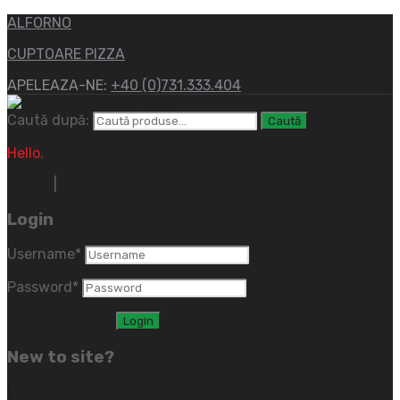
ALFORNO
CUPTOARE PIZZA
APELEAZA-NE:
+40 (0)731.333.404
Caută după:
Caută
Hello.
Sign In
|
Register
Login
Username
*
Password
*
Lost password?
New to site?
Create an Account
(close)