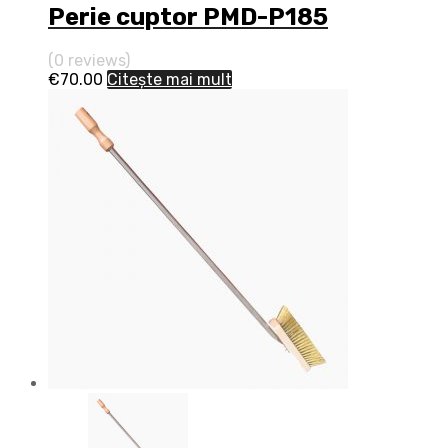
Perie cuptor PMD-P185
(0 reviews)
€
70.00
Citește mai mult