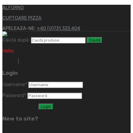
ALFORNO
CUPTOARE PIZZA
APELEAZA-NE:
+40 (0)731.333.404
Caută după:
Caută
Hello.
Sign In
|
Register
Login
Username
*
Password
*
Lost password?
New to site?
Create an Account
(close)