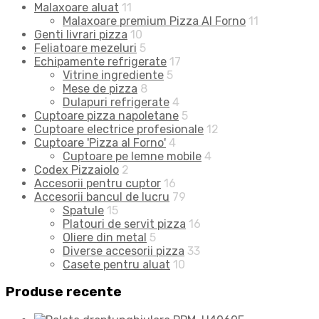
Malaxoare aluat
11
Malaxoare premium Pizza Al Forno
11
Genti livrari pizza
10
Feliatoare mezeluri
5
Echipamente refrigerate
17
Vitrine ingrediente
5
Mese de pizza
8
Dulapuri refrigerate
4
Cuptoare pizza napoletane
5
Cuptoare electrice profesionale
12
Cuptoare 'Pizza al Forno'
4
Cuptoare pe lemne mobile
4
Codex Pizzaiolo
2
Accesorii pentru cuptor
16
Accesorii bancul de lucru
79
Spatule
15
Platouri de servit pizza
16
Oliere din metal
5
Diverse accesorii pizza
33
Casete pentru aluat
10
Produse recente