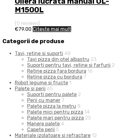
Oliera lucrata manual OL-
M1500L
(0 reviews)
€
79.00
Citește mai mult
Categorii de produse
Tavi, retine si suporti
48
Tavi pizza din otel albastru
23
Suporti pentru tavi, retine si farfurii
2
Retine pizza fara bordura
16
Retine pizza cu bordura
7
Robot legume si fructe
1
Palete si perii
65
Suporti pentru palete
2
Perii cu maner
7
Palete pizza la metru
8
Palete mici pentru pizza
14
Palete mari pentru pizza
25
Manere palete
4
Capete perii
5
Materiale izolatoare si refractare
12