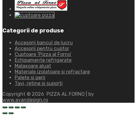
Categorii de produse
Accesorii bancul de lucru
Accesorii pentru cuptor
Cuptoare ‘Pizza al Forno’
Echipamente refrigerate
Malaxoare aluat
Materiale izolatoare si refractare
Palete si perii
Tavi, retine si suporti
Copyright ©
2026
PIZZA AL FORNO | by
www.ayandesign.ro