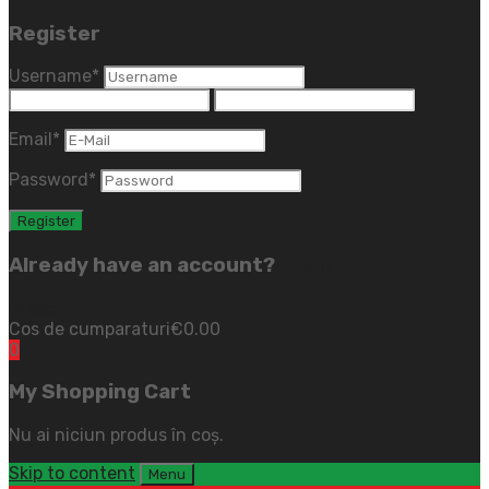
Register
Username
*
Email
*
Password
*
Already have an account?
Login
(close)
Cos de cumparaturi
€
0.00
0
My Shopping Cart
Nu ai niciun produs în coș.
Skip to content
Menu