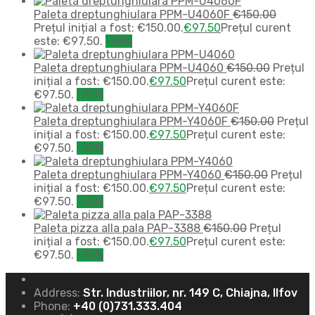
Paleta dreptunghiulara PPM-U4060F
€
150.00
Prețul inițial a fost: €150.00.
€
97.50
Prețul curent
este: €97.50.
-35%
Paleta dreptunghiulara PPM-U4060
€
150.00
Prețul
inițial a fost: €150.00.
€
97.50
Prețul curent este:
€97.50.
-35%
Paleta dreptunghiulara PPM-Y4060F
€
150.00
Prețul
inițial a fost: €150.00.
€
97.50
Prețul curent este:
€97.50.
-35%
Paleta dreptunghiulara PPM-Y4060
€
150.00
Prețul
inițial a fost: €150.00.
€
97.50
Prețul curent este:
€97.50.
-35%
Paleta pizza alla pala PAP-3388
€
150.00
Prețul
inițial a fost: €150.00.
€
97.50
Prețul curent este:
€97.50.
-35%
Address:
Str. Industriilor, nr. 149 C, Chiajna, Ilfov
Phone:
+40 (0)731.333.404