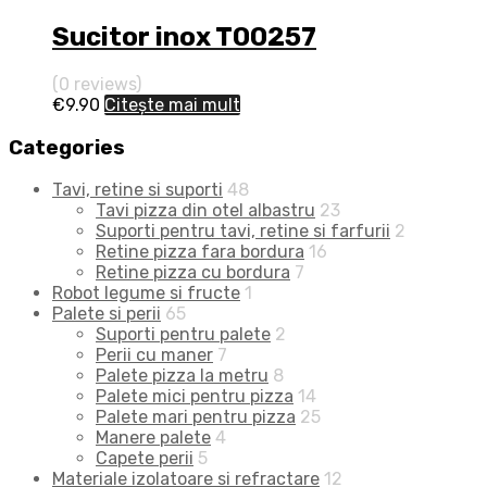
Sucitor inox T00257
(0 reviews)
€
9.90
Citește mai mult
Categories
Tavi, retine si suporti
48
Tavi pizza din otel albastru
23
Suporti pentru tavi, retine si farfurii
2
Retine pizza fara bordura
16
Retine pizza cu bordura
7
Robot legume si fructe
1
Palete si perii
65
Suporti pentru palete
2
Perii cu maner
7
Palete pizza la metru
8
Palete mici pentru pizza
14
Palete mari pentru pizza
25
Manere palete
4
Capete perii
5
Materiale izolatoare si refractare
12