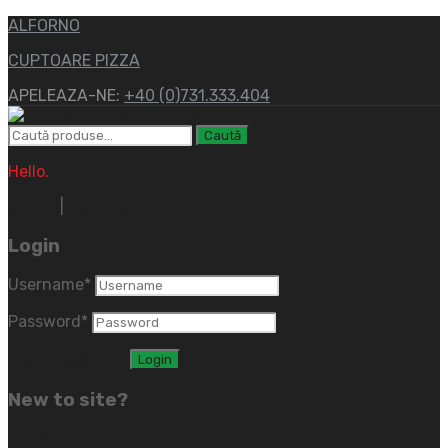
ALFORNO
CUPTOARE PIZZA
APELEAZA-NE:
+40 (0)731.333.404
Caută
Hello.
Sign In
|
Register
Login
Username
*
Password
*
Lost password?
New to site?
Create an Account
(close)