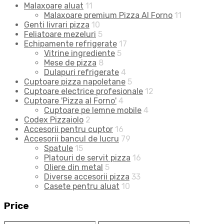
Malaxoare aluat
11
Malaxoare premium Pizza Al Forno
11
Genti livrari pizza
10
Feliatoare mezeluri
5
Echipamente refrigerate
17
Vitrine ingrediente
5
Mese de pizza
8
Dulapuri refrigerate
4
Cuptoare pizza napoletane
5
Cuptoare electrice profesionale
12
Cuptoare 'Pizza al Forno'
4
Cuptoare pe lemne mobile
4
Codex Pizzaiolo
2
Accesorii pentru cuptor
16
Accesorii bancul de lucru
79
Spatule
15
Platouri de servit pizza
16
Oliere din metal
5
Diverse accesorii pizza
33
Casete pentru aluat
10
Price