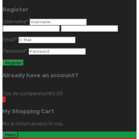
Register
Username
*
Email
*
Password
*
Already have an account?
Login
(close)
Cos de cumparaturi
€
0.00
0
My Shopping Cart
Nu ai niciun produs în coș.
Menu