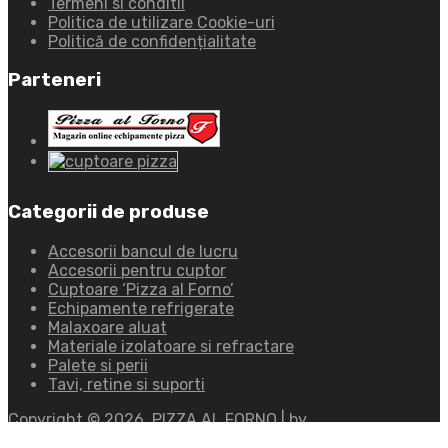
Termeni si conditii
Politica de utilizare Cookie-uri
Politică de confidențialitate
Parteneri
Categorii de produse
Accesorii bancul de lucru
Accesorii pentru cuptor
Cuptoare ‘Pizza al Forno’
Echipamente refrigerate
Malaxoare aluat
Materiale izolatoare si refractare
Palete si perii
Tavi, retine si suporti
Copyright ©
2026
PIZZA AL FORNO | by
www.ayandesign.ro