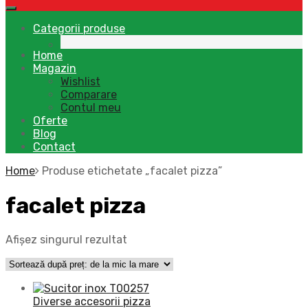
Categorii produse
Home
Magazin
Wishlist
Comparare
Contul meu
Oferte
Blog
Contact
Home
Produse etichetate „facalet pizza”
facalet pizza
Afișez singurul rezultat
Diverse accesorii pizza