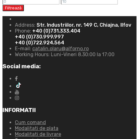
Filtrează
Address:
Str. Industriilor, nr. 149 C, Chiajna, Ilfov
Phone:
+40 (0)731.333.404
+40 (0)730.999.997
+40 (0)722.924.564
E-mail:
catalin.olaru@alforno.ro
Working Hours:
Luni-Vineri 8.30:00 la 17:00
Social media:
INFORMATII
Cum comand
Modalitati de plata
Modalitati de livrare