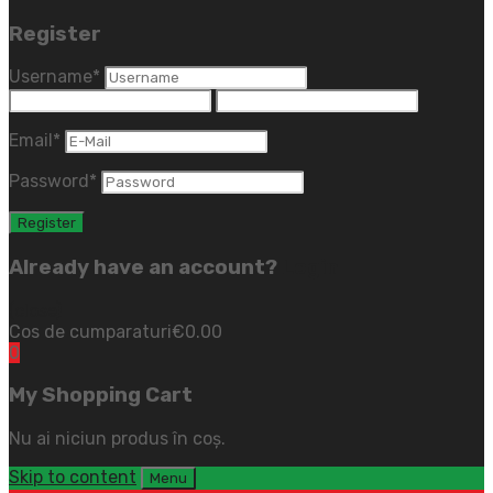
Register
Username
*
Email
*
Password
*
Already have an account?
Login
(close)
Cos de cumparaturi
€
0.00
0
My Shopping Cart
Nu ai niciun produs în coș.
Skip to content
Menu