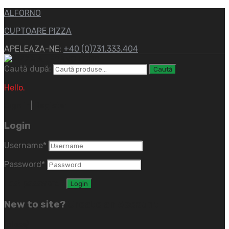
ALFORNO
CUPTOARE PIZZA
APELEAZA-NE:
+40 (0)731.333.404
Caută după:
Caută
Hello.
Sign In
|
Register
Login
Username
*
Password
*
Lost password?
New to site?
Create an Account
(close)