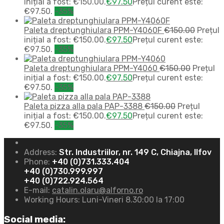
inițial a fost: €150.00.
€
97.50
Prețul curent este:
€97.50.
-35%
Paleta dreptunghiulara PPM-Y4060F
€
150.00
Prețul
inițial a fost: €150.00.
€
97.50
Prețul curent este:
€97.50.
-35%
Paleta dreptunghiulara PPM-Y4060
€
150.00
Prețul
inițial a fost: €150.00.
€
97.50
Prețul curent este:
€97.50.
-35%
Paleta pizza alla pala PAP-3388
€
150.00
Prețul
inițial a fost: €150.00.
€
97.50
Prețul curent este:
€97.50.
-35%
Address:
Str. Industriilor, nr. 149 C, Chiajna, Ilfov
Phone:
+40 (0)731.333.404
+40 (0)730.999.997
+40 (0)722.924.564
E-mail:
catalin.olaru@alforno.ro
Working Hours:
Luni-Vineri 8.30:00 la 17:00
Social media: