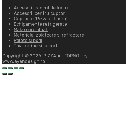
Accesorii bancul de lucru
Accesorii pentru cuptor
Cuptoare ‘Pizza al Forno’
Echipamente refrigerate
Malaxoare aluat
Materiale izolatoare si refractare
Palete si perii
Tavi, retine si suporti
Copyright ©
2026
PIZZA AL FORNO | by
www.ayandesign.ro