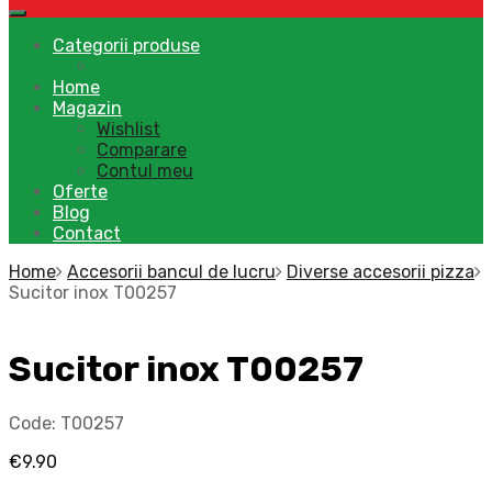
Categorii produse
Home
Magazin
Wishlist
Comparare
Contul meu
Oferte
Blog
Contact
Home
Accesorii bancul de lucru
Diverse accesorii pizza
Sucitor inox T00257
Sucitor inox T00257
Code:
T00257
€
9.90