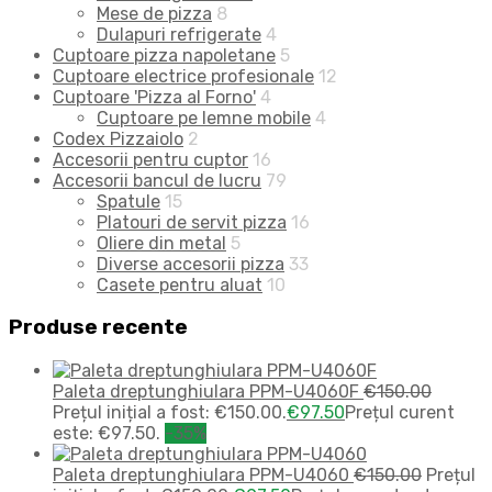
Mese de pizza
8
Dulapuri refrigerate
4
Cuptoare pizza napoletane
5
Cuptoare electrice profesionale
12
Cuptoare 'Pizza al Forno'
4
Cuptoare pe lemne mobile
4
Codex Pizzaiolo
2
Accesorii pentru cuptor
16
Accesorii bancul de lucru
79
Spatule
15
Platouri de servit pizza
16
Oliere din metal
5
Diverse accesorii pizza
33
Casete pentru aluat
10
Produse recente
Paleta dreptunghiulara PPM-U4060F
€
150.00
Prețul inițial a fost: €150.00.
€
97.50
Prețul curent
este: €97.50.
-35%
Paleta dreptunghiulara PPM-U4060
€
150.00
Prețul