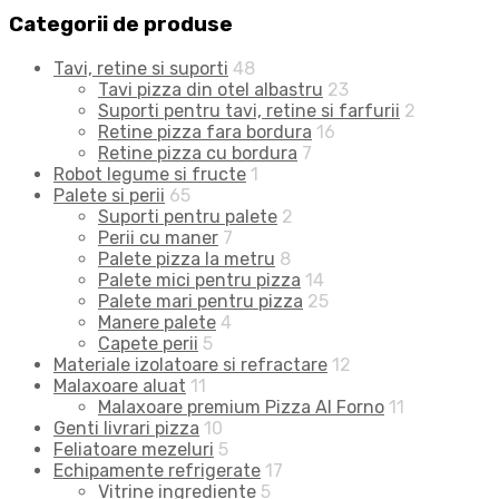
Categorii de produse
Tavi, retine si suporti
48
Tavi pizza din otel albastru
23
Suporti pentru tavi, retine si farfurii
2
Retine pizza fara bordura
16
Retine pizza cu bordura
7
Robot legume si fructe
1
Palete si perii
65
Suporti pentru palete
2
Perii cu maner
7
Palete pizza la metru
8
Palete mici pentru pizza
14
Palete mari pentru pizza
25
Manere palete
4
Capete perii
5
Materiale izolatoare si refractare
12
Malaxoare aluat
11
Malaxoare premium Pizza Al Forno
11
Genti livrari pizza
10
Feliatoare mezeluri
5
Echipamente refrigerate
17
Vitrine ingrediente
5