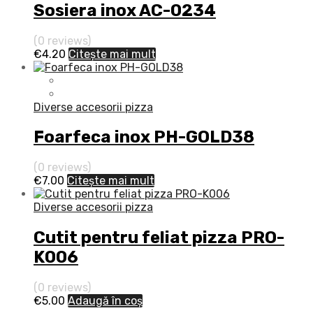
Sosiera inox AC-0234
(0 reviews)
€
4.20
Citește mai mult
Diverse accesorii pizza
Foarfeca inox PH-GOLD38
(0 reviews)
€
7.00
Citește mai mult
Diverse accesorii pizza
Cutit pentru feliat pizza PRO-
K006
(0 reviews)
€
5.00
Adaugă în coș