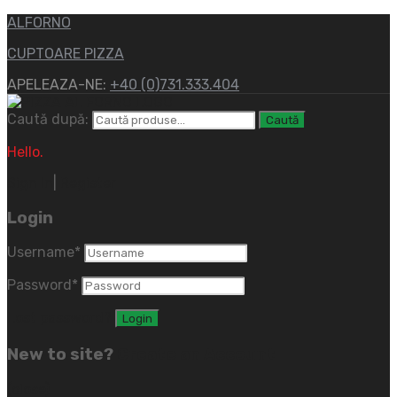
ALFORNO
CUPTOARE PIZZA
APELEAZA-NE:
+40 (0)731.333.404
Caută după:
Caută
Hello.
Sign In
|
Register
Login
Username
*
Password
*
Lost password?
New to site?
Create an Account
(close)