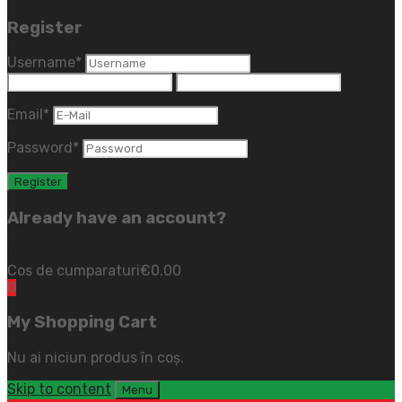
Register
Username
*
Email
*
Password
*
Already have an account?
Login
(close)
Cos de cumparaturi
€
0.00
0
My Shopping Cart
Nu ai niciun produs în coș.
Skip to content
Menu