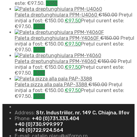
este: €97.50.
-35%
Paleta dreptunghiulara PPM-U4060
€
150.00
Prețul
inițial a fost: €150.00.
€
97.50
Prețul curent este:
€97.50.
-35%
Paleta dreptunghiulara PPM-Y4060F
€
150.00
Prețul
inițial a fost: €150.00.
€
97.50
Prețul curent este:
€97.50.
-35%
Paleta dreptunghiulara PPM-Y4060
€
150.00
Prețul
inițial a fost: €150.00.
€
97.50
Prețul curent este:
€97.50.
-35%
Paleta pizza alla pala PAP-3388
€
150.00
Prețul
inițial a fost: €150.00.
€
97.50
Prețul curent este:
€97.50.
-35%
Address:
Str. Industriilor, nr. 149 C, Chiajna, Ilfov
Phone:
+40 (0)731.333.404
+40 (0)730.999.997
+40 (0)722.924.564
E-mail:
catalin.olaru@alforno.ro