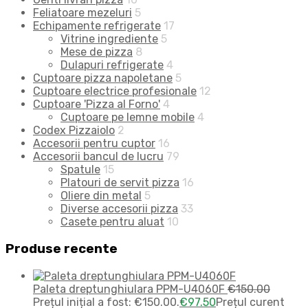
Feliatoare mezeluri
5
Echipamente refrigerate
17
Vitrine ingrediente
5
Mese de pizza
8
Dulapuri refrigerate
4
Cuptoare pizza napoletane
5
Cuptoare electrice profesionale
12
Cuptoare 'Pizza al Forno'
4
Cuptoare pe lemne mobile
4
Codex Pizzaiolo
2
Accesorii pentru cuptor
16
Accesorii bancul de lucru
79
Spatule
15
Platouri de servit pizza
16
Oliere din metal
5
Diverse accesorii pizza
33
Casete pentru aluat
10
Produse recente
Paleta dreptunghiulara PPM-U4060F
€
150.00
Prețul inițial a fost: €150.00.
€
97.50
Prețul curent