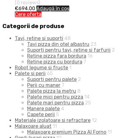
(0 reviews)
€
694.00
Adaugă în coș
Cere oferta
Categorii de produse
Tavi, retine si suporti
48
Tavi pizza din otel albastru
23
Suporti pentru tavi, retine si farfurii
2
Retine pizza fara bordura
16
Retine pizza cu bordura
7
Robot legume si fructe
1
Palete si perii
65
Suporti pentru palete
2
Perii cu maner
7
Palete pizza la metru
8
Palete mici pentru pizza
14
Palete mari pentru pizza
25
Manere palete
4
Capete perii
5
Materiale izolatoare si refractare
12
Malaxoare aluat
11
Malaxoare premium Pizza Al Forno
11
Genti livrari pizza
10