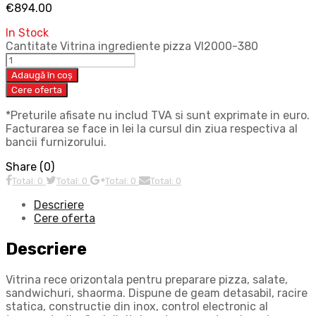
€
894.00
In Stock
Cantitate Vitrina ingrediente pizza VI2000-380
Adaugă în coș
Cere oferta
*Preturile afisate nu includ TVA si sunt exprimate in euro.
Facturarea se face in lei la cursul din ziua respectiva al
bancii furnizorului.
Share (0)
Total: 0
Total: 0
Total: 0
Total: 0
Descriere
Cere oferta
Descriere
Vitrina rece orizontala pentru preparare pizza, salate,
sandwichuri, shaorma. Dispune de geam detasabil, racire
statica, constructie din inox, control electronic al