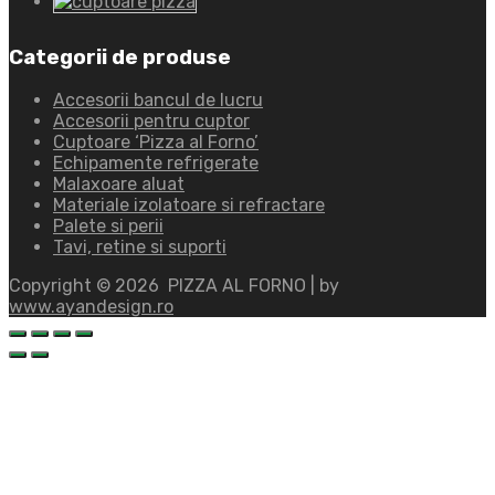
Categorii de produse
Accesorii bancul de lucru
Accesorii pentru cuptor
Cuptoare ‘Pizza al Forno’
Echipamente refrigerate
Malaxoare aluat
Materiale izolatoare si refractare
Palete si perii
Tavi, retine si suporti
Copyright ©
2026
PIZZA AL FORNO | by
www.ayandesign.ro