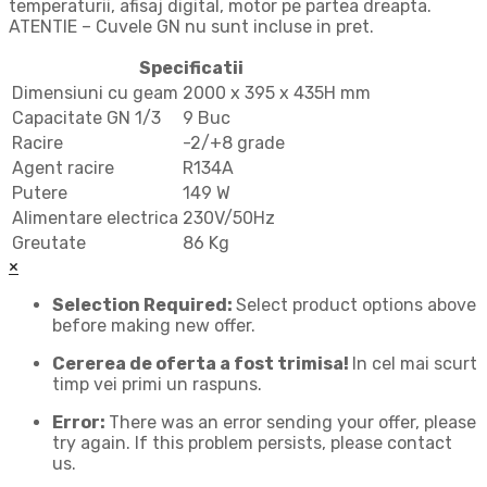
temperaturii, afisaj digital, motor pe partea dreapta.
ATENTIE – Cuvele GN nu sunt incluse in pret.
Specificatii
Dimensiuni cu geam
2000 x 395 x 435H mm
Capacitate GN 1/3
9 Buc
Racire
-2/+8 grade
Agent racire
R134A
Putere
149 W
Alimentare electrica
230V/50Hz
Greutate
86 Kg
×
Selection Required:
Select product options above
before making new offer.
Cererea de oferta a fost trimisa!
In cel mai scurt
timp vei primi un raspuns.
Error:
There was an error sending your offer, please
try again. If this problem persists, please contact
us.