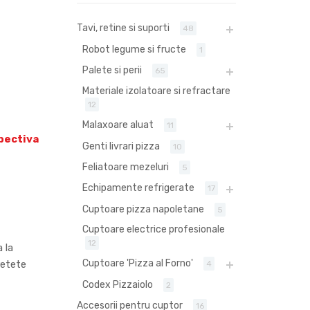
Tavi, retine si suporti
48
Robot legume si fructe
1
Palete si perii
65
Materiale izolatoare si refractare
12
Malaxoare aluat
11
spectiva
Genti livrari pizza
10
Feliatoare mezeluri
5
Echipamente refrigerate
17
Cuptoare pizza napoletane
5
Cuptoare electrice profesionale
12
 la
Cuptoare 'Pizza al Forno'
retete
4
Codex Pizzaiolo
2
Accesorii pentru cuptor
16