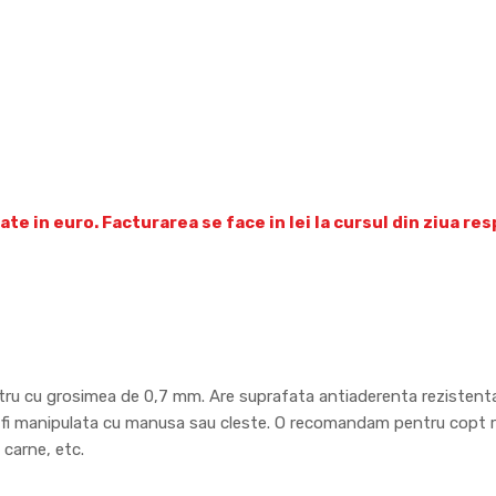
ate in euro. Facturarea se face in lei la cursul din ziua re
astru cu grosimea de 0,7 mm. Are suprafata antiaderenta rezistenta
te fi manipulata cu manusa sau cleste. O recomandam pentru copt 
n carne, etc.