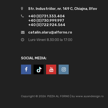
Str. Industriilor, nr. 149 C, Chiajna, Ilfov
+40 (0)731.333.404
+40 (0)730.999.997
+40 (0)722.924.564
catalin.olaru@alforno.ro
Luni-Vineri 8.30:00 la 17:00
SOCIAL MEDIA:
Copyright ©
2026
PIZZA AL FORNO | by
www.ayandesign.ro