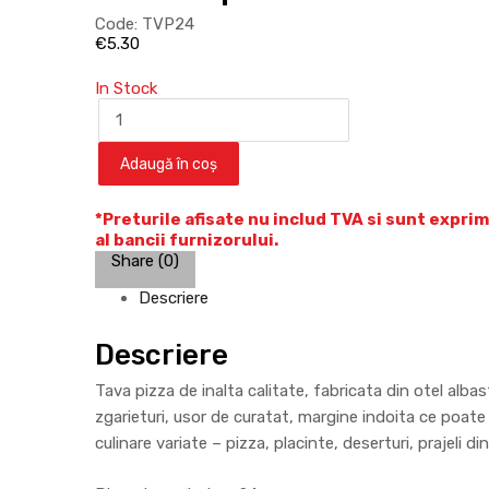
Code:
TVP24
€
5.30
In Stock
Adaugă în coș
*Preturile afisate nu includ TVA si sunt exprim
al bancii furnizorului.
Share (0)
Descriere
Descriere
Tava pizza de inalta calitate, fabricata din otel alb
zgarieturi, usor de curatat, margine indoita ce poa
culinare variate – pizza, placinte, deserturi, prajeli di