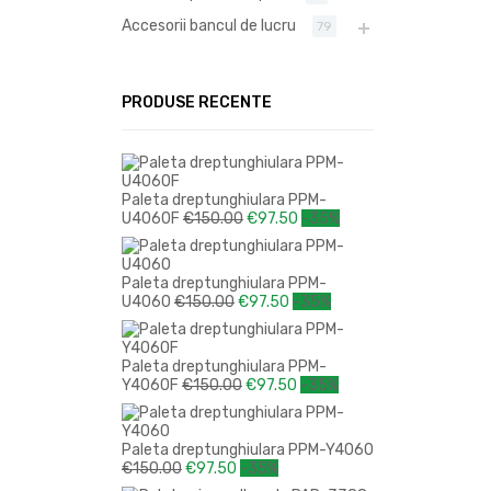
Accesorii bancul de lucru
79
PRODUSE RECENTE
Paleta dreptunghiulara PPM-
U4060F
€
150.00
€
97.50
-35%
Paleta dreptunghiulara PPM-
U4060
€
150.00
€
97.50
-35%
Paleta dreptunghiulara PPM-
Y4060F
€
150.00
€
97.50
-35%
Paleta dreptunghiulara PPM-Y4060
€
150.00
€
97.50
-35%