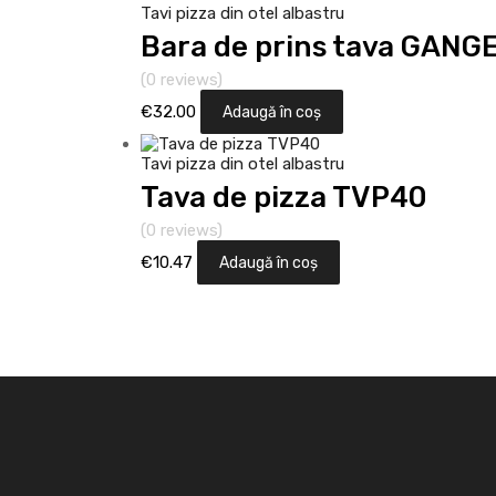
Tavi pizza din otel albastru
Bara de prins tava GANG
(0 reviews)
€
32.00
Adaugă în coș
Tavi pizza din otel albastru
Tava de pizza TVP40
(0 reviews)
€
10.47
Adaugă în coș