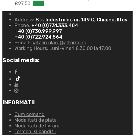
€97.50.
-35%
Address:
Str. Industriilor, nr. 149 C, Chiajna, Ilfov
Phone:
+40 (0)731.333.404
+40 (0)730.999.997
+40 (0)722.924.564
E-mail:
catalin.olaru@alforno.ro
Working Hours:
Luni-Vineri 8.30:00 la 17:00
Social media:
INFORMATII
Cum comand
Modalitati de plata
Modalitati de livrare
Termeni si conditii