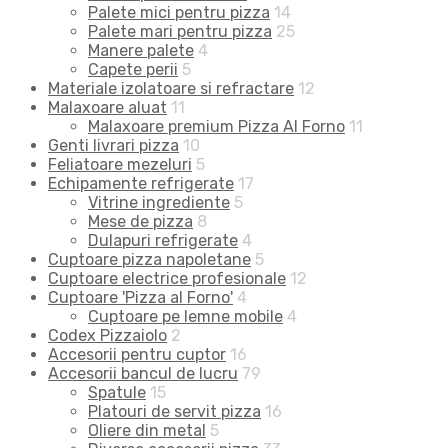
Palete mici pentru pizza
14
Palete mari pentru pizza
25
Manere palete
4
Capete perii
5
Materiale izolatoare si refractare
12
Malaxoare aluat
11
Malaxoare premium Pizza Al Forno
11
Genti livrari pizza
10
Feliatoare mezeluri
5
Echipamente refrigerate
17
Vitrine ingrediente
5
Mese de pizza
8
Dulapuri refrigerate
4
Cuptoare pizza napoletane
5
Cuptoare electrice profesionale
12
Cuptoare 'Pizza al Forno'
4
Cuptoare pe lemne mobile
4
Codex Pizzaiolo
2
Accesorii pentru cuptor
16
Accesorii bancul de lucru
79
Spatule
15
Platouri de servit pizza
16
Oliere din metal
5