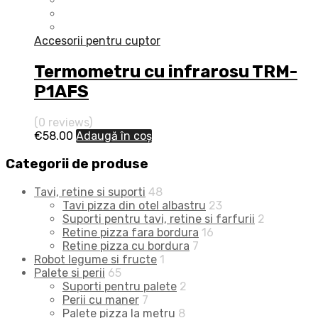
Accesorii pentru cuptor
Termometru cu infrarosu TRM-
P1AFS
(0 reviews)
€
58.00
Adaugă în coș
Categorii de produse
Tavi, retine si suporti
48
Tavi pizza din otel albastru
23
Suporti pentru tavi, retine si farfurii
2
Retine pizza fara bordura
16
Retine pizza cu bordura
7
Robot legume si fructe
1
Palete si perii
65
Suporti pentru palete
2
Perii cu maner
7
Palete pizza la metru
8