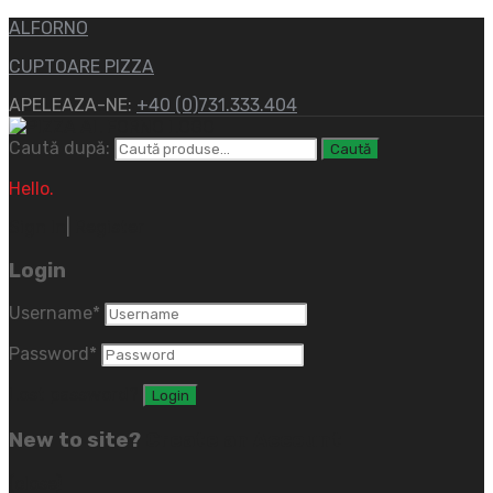
ALFORNO
CUPTOARE PIZZA
APELEAZA-NE:
+40 (0)731.333.404
Caută după:
Caută
Hello.
Sign In
|
Register
Login
Username
*
Password
*
Lost password?
New to site?
Create an Account
(close)