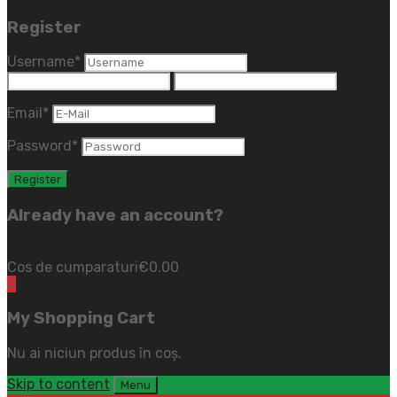
Register
Username
*
Email
*
Password
*
Already have an account?
Login
(close)
Cos de cumparaturi
€
0.00
0
My Shopping Cart
Nu ai niciun produs în coș.
Skip to content
Menu