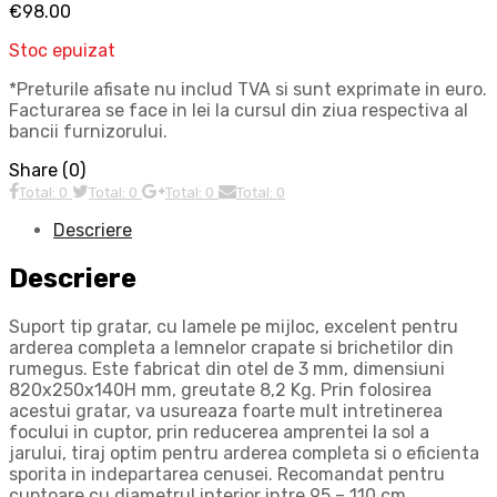
€
98.00
Stoc epuizat
*Preturile afisate nu includ TVA si sunt exprimate in euro.
Facturarea se face in lei la cursul din ziua respectiva al
bancii furnizorului.
Share (0)
Total: 0
Total: 0
Total: 0
Total: 0
Descriere
Descriere
Suport tip gratar, cu lamele pe mijloc, excelent pentru
arderea completa a lemnelor crapate si brichetilor din
rumegus. Este fabricat din otel de 3 mm, dimensiuni
820x250x140H mm, greutate 8,2 Kg. Prin folosirea
acestui gratar, va usureaza foarte mult intretinerea
focului in cuptor, prin reducerea amprentei la sol a
jarului, tiraj optim pentru arderea completa si o eficienta
sporita in indepartarea cenusei. Recomandat pentru
cuptoare cu diametrul interior intre 95 – 110 cm.