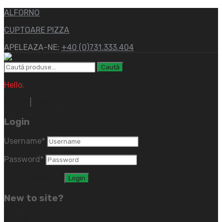
ALFORNO
CUPTOARE PIZZA
APELEAZA-NE:
+40 (0)731.333.404
Caută
Hello.
Sign In
|
Register
Login
Username
*
Password
*
Lost password?
New to site?
Create an Account
(close)