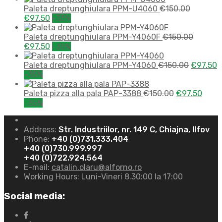
Paleta dreptunghiulara PPM-U4060
€
150.00
€
97.50
-35%
Paleta dreptunghiulara PPM-Y4060F
€
150.00
€
97.50
-35%
Paleta dreptunghiulara PPM-Y4060
€
150.00
€
97.50
-35%
Paleta pizza alla pala PAP-3388
€
150.00
€
97.50
-35%
Address:
Str. Industriilor, nr. 149 C, Chiajna, Ilfov
Phone:
+40 (0)731.333.404
+40 (0)730.999.997
+40 (0)722.924.564
E-mail:
catalin.olaru@alforno.ro
Working Hours:
Luni-Vineri 8.30:00 la 17:00
Social media: