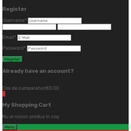
Register
Username
*
Email
*
Password
*
Already have an account?
Login
(close)
Cos de cumparaturi
€
0.00
0
My Shopping Cart
Nu ai niciun produs în coș.
Menu