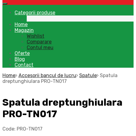
Categorii produse
Home
Magazin
Wishlist
Comparare
Contul meu
Oferte
Blog
Contact
Home
Accesorii bancul de lucru
Spatule
Spatula
dreptunghiulara PRO-TN017
Spatula dreptunghiulara
PRO-TN017
Code:
PRO-TN017