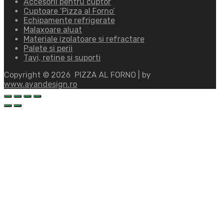
Accesorii pentru cuptor
Cuptoare ‘Pizza al Forno’
Echipamente refrigerate
Malaxoare aluat
Materiale izolatoare si refractare
Palete si perii
Tavi, retine si suporti
Copyright ©
2026
PIZZA AL FORNO | by
www.ayandesign.ro