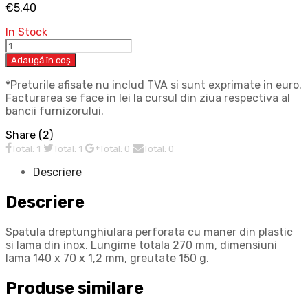
€
5.40
In Stock
Adaugă în coș
*Preturile afisate nu includ TVA si sunt exprimate in euro.
Facturarea se face in lei la cursul din ziua respectiva al
bancii furnizorului.
Share (2)
Total: 1
Total: 1
Total: 0
Total: 0
Descriere
Descriere
Spatula dreptunghiulara perforata cu maner din plastic
si lama din inox. Lungime totala 270 mm, dimensiuni
lama 140 x 70 x 1,2 mm, greutate 150 g.
Produse similare