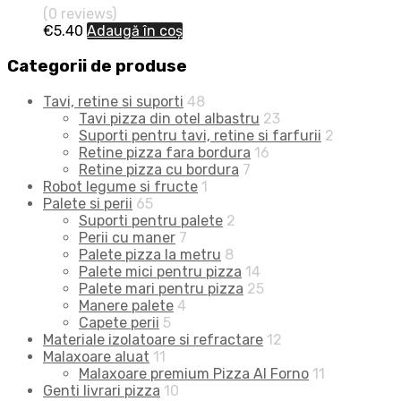
(0 reviews)
€
5.40
Adaugă în coș
Categorii de produse
Tavi, retine si suporti
48
Tavi pizza din otel albastru
23
Suporti pentru tavi, retine si farfurii
2
Retine pizza fara bordura
16
Retine pizza cu bordura
7
Robot legume si fructe
1
Palete si perii
65
Suporti pentru palete
2
Perii cu maner
7
Palete pizza la metru
8
Palete mici pentru pizza
14
Palete mari pentru pizza
25
Manere palete
4
Capete perii
5
Materiale izolatoare si refractare
12
Malaxoare aluat
11
Malaxoare premium Pizza Al Forno
11
Genti livrari pizza
10