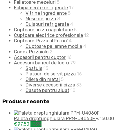
Feliatoare mezeluri
5
Echipamente refrigerate
17
Vitrine ingrediente
5
Mese de pizza
8
Dulapuri refrigerate
4
Cuptoare pizza napoletane
5
Cuptoare electrice profesionale
12
Cuptoare 'Pizza al Forno'
4
Cuptoare pe lemne mobile
4
Codex Pizzaiolo
2
Accesorii pentru cuptor
16
Accesorii bancul de lucru
79
Spatule
15
Platouri de servit pizza
16
Oliere din metal
5
Diverse accesorii pizza
33
Casete pentru aluat
10
Produse recente
Paleta dreptunghiulara PPM-U4060F
€
150.00
€
97.50
-35%