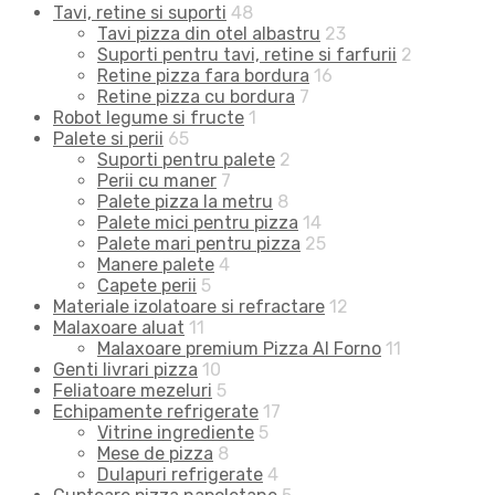
Tavi, retine si suporti
48
Tavi pizza din otel albastru
23
Suporti pentru tavi, retine si farfurii
2
Retine pizza fara bordura
16
Retine pizza cu bordura
7
Robot legume si fructe
1
Palete si perii
65
Suporti pentru palete
2
Perii cu maner
7
Palete pizza la metru
8
Palete mici pentru pizza
14
Palete mari pentru pizza
25
Manere palete
4
Capete perii
5
Materiale izolatoare si refractare
12
Malaxoare aluat
11
Malaxoare premium Pizza Al Forno
11
Genti livrari pizza
10
Feliatoare mezeluri
5
Echipamente refrigerate
17
Vitrine ingrediente
5
Mese de pizza
8
Dulapuri refrigerate
4