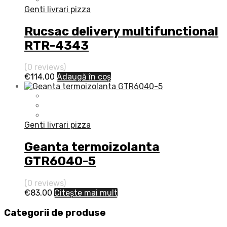
Genti livrari pizza
Rucsac delivery multifunctional
RTR-4343
(0 reviews)
€
114.00
Adaugă în coș
Genti livrari pizza
Geanta termoizolanta
GTR6040-5
(0 reviews)
€
83.00
Citește mai mult
Categorii de produse