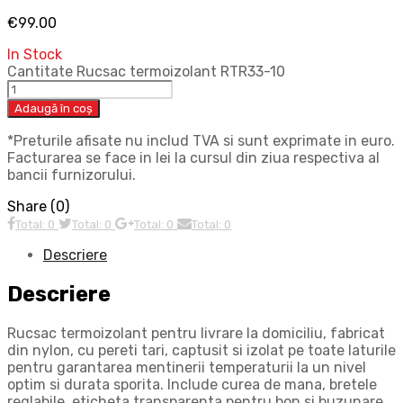
€
99.00
In Stock
Cantitate Rucsac termoizolant RTR33-10
Adaugă în coș
*Preturile afisate nu includ TVA si sunt exprimate in euro.
Facturarea se face in lei la cursul din ziua respectiva al
bancii furnizorului.
Share (0)
Total: 0
Total: 0
Total: 0
Total: 0
Descriere
Descriere
Rucsac termoizolant pentru livrare la domiciliu, fabricat
din nylon, cu pereti tari, captusit si izolat pe toate laturile
pentru garantarea mentinerii temperaturii la un nivel
optim si durata sporita. Include curea de mana, bretele
reglabile, eticheta transparenta pentru bon si buzunare