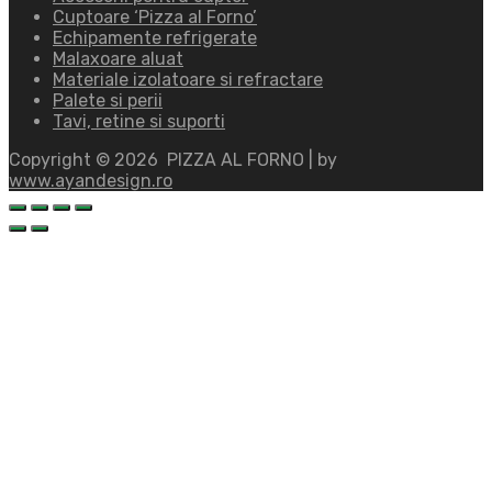
Cuptoare ‘Pizza al Forno’
Echipamente refrigerate
Malaxoare aluat
Materiale izolatoare si refractare
Palete si perii
Tavi, retine si suporti
Copyright ©
2026
PIZZA AL FORNO | by
www.ayandesign.ro