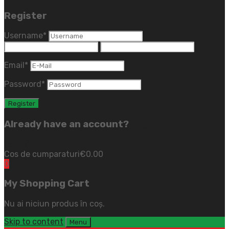
Register
Username
*
Email
*
Password
*
Already have an account?
Login
(close)
Cos de cumparaturi
€
0.00
0
My Shopping Cart
Nu ai niciun produs în coș.
Skip to content
Menu