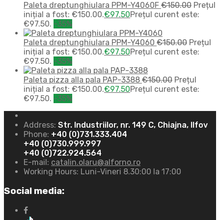
Paleta dreptunghiulara PPM-Y4060F
€
150.00
Prețul
inițial a fost: €150.00.
€
97.50
Prețul curent este:
€97.50.
-35%
Paleta dreptunghiulara PPM-Y4060
€
150.00
Prețul
inițial a fost: €150.00.
€
97.50
Prețul curent este:
€97.50.
-35%
Paleta pizza alla pala PAP-3388
€
150.00
Prețul
inițial a fost: €150.00.
€
97.50
Prețul curent este:
€97.50.
-35%
Address:
Str. Industriilor, nr. 149 C, Chiajna, Ilfov
Phone:
+40 (0)731.333.404
+40 (0)730.999.997
+40 (0)722.924.564
E-mail:
catalin.olaru@alforno.ro
Working Hours:
Luni-Vineri 8.30:00 la 17:00
Social media: