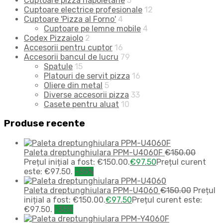
Cuptoare pizza napoletane
5
Cuptoare electrice profesionale
12
Cuptoare 'Pizza al Forno'
4
Cuptoare pe lemne mobile
4
Codex Pizzaiolo
2
Accesorii pentru cuptor
16
Accesorii bancul de lucru
79
Spatule
15
Platouri de servit pizza
16
Oliere din metal
5
Diverse accesorii pizza
33
Casete pentru aluat
10
Produse recente
Paleta dreptunghiulara PPM-U4060F
€
150.00
Prețul inițial a fost: €150.00.
€
97.50
Prețul curent
este: €97.50.
-35%
Paleta dreptunghiulara PPM-U4060
€
150.00
Prețul
inițial a fost: €150.00.
€
97.50
Prețul curent este:
€97.50.
-35%