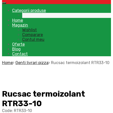
Categorii produse
Home
Magazin
Wishlist
Comparare
Contul meu
Oferte
Blog
Contact
Home
Genti livrari pizza
Rucsac termoizolant RTR33-10
Rucsac termoizolant
RTR33-10
Code:
RTR33-10