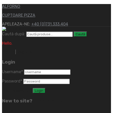
ALFORNO
CUPTOARE PIZZA
APELEAZA-NE:
+40 (0)731.333.404
Caută după:
Caută
Hello.
Sign In
|
Register
Login
Username
*
Password
*
Lost password?
New to site?
Create an Account
(close)