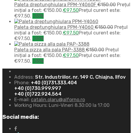
Paleta dreptunghiulara PPM-Y4060F
€
150.00
Prețul
inițial a fost: €150.00.
€
97.50
Prețul curent este:
€97.50.
-35%
Paleta dreptunghiulara PPM-Y4060
€
150.00
Prețul
inițial a fost: €150.00.
€
97.50
Prețul curent este:
€97.50.
-35%
Paleta pizza alla pala PAP-3388
€
150.00
Prețul
inițial a fost: €150.00.
€
97.50
Prețul curent este:
€97.50.
-35%
Address:
Str. Industriilor, nr. 149 C, Chiajna, Ilfov
Phone:
+40 (0)731.333.404
+40 (0)730.999.997
+40 (0)722.924.564
E-mail:
catalin.olaru@alforno.ro
Working Hours:
Luni-Vineri 8.30:00 la 17:00
Social media: