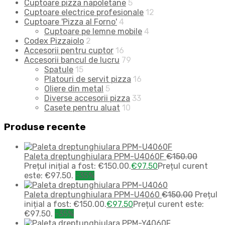
Cuptoare pizza napoletane
5
Cuptoare electrice profesionale
12
Cuptoare 'Pizza al Forno'
4
Cuptoare pe lemne mobile
4
Codex Pizzaiolo
2
Accesorii pentru cuptor
16
Accesorii bancul de lucru
79
Spatule
15
Platouri de servit pizza
16
Oliere din metal
5
Diverse accesorii pizza
33
Casete pentru aluat
10
Produse recente
Paleta dreptunghiulara PPM-U4060F
€
150.00
Prețul inițial a fost: €150.00.
€
97.50
Prețul curent
este: €97.50.
-35%
Paleta dreptunghiulara PPM-U4060
€
150.00
Prețul
inițial a fost: €150.00.
€
97.50
Prețul curent este:
€97.50.
-35%