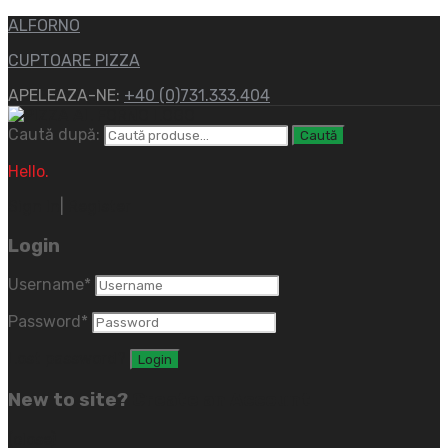
ALFORNO
CUPTOARE PIZZA
APELEAZA-NE:
+40 (0)731.333.404
Caută după:
Caută
Hello.
Sign In
|
Register
Login
Username
*
Password
*
Lost password?
New to site?
Create an Account
(close)