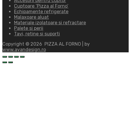
Accesorii pentru cuptor
Cuptoare ‘Pizza al Forno’
Echipamente refrigerate
Malaxoare aluat
Materiale izolatoare si refractare
Palete si perii
Tavi, retine si suporti
Copyright ©
2026
PIZZA AL FORNO | by
www.ayandesign.ro