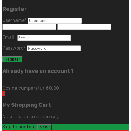
Register
Username
*
Email
*
Password
*
Already have an account?
Login
(close)
Cos de cumparaturi
€
0.00
0
My Shopping Cart
Nu ai niciun produs în coș.
Skip to content
Menu