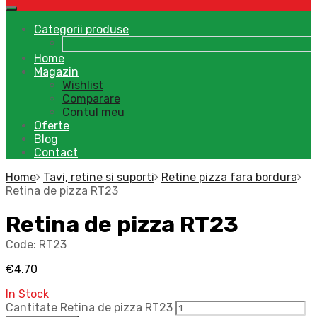
Categorii produse
Home
Magazin
Wishlist
Comparare
Contul meu
Oferte
Blog
Contact
Home
Tavi, retine si suporti
Retine pizza fara bordura
Retina de pizza RT23
Retina de pizza RT23
Code:
RT23
€
4.70
In Stock
Cantitate Retina de pizza RT23