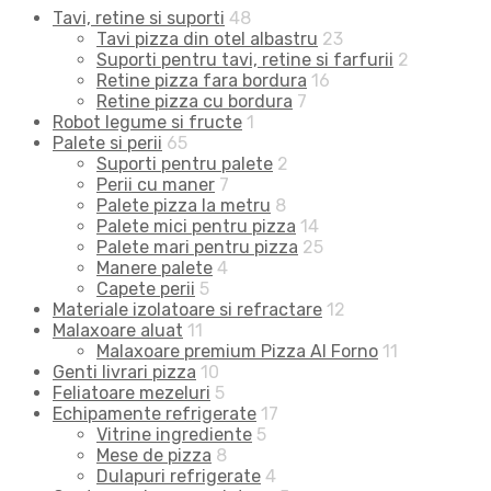
Tavi, retine si suporti
48
Tavi pizza din otel albastru
23
Suporti pentru tavi, retine si farfurii
2
Retine pizza fara bordura
16
Retine pizza cu bordura
7
Robot legume si fructe
1
Palete si perii
65
Suporti pentru palete
2
Perii cu maner
7
Palete pizza la metru
8
Palete mici pentru pizza
14
Palete mari pentru pizza
25
Manere palete
4
Capete perii
5
Materiale izolatoare si refractare
12
Malaxoare aluat
11
Malaxoare premium Pizza Al Forno
11
Genti livrari pizza
10
Feliatoare mezeluri
5
Echipamente refrigerate
17
Vitrine ingrediente
5
Mese de pizza
8
Dulapuri refrigerate
4