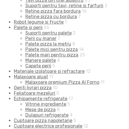
Tavi pizza din otel albastru
23
Suporti pentru tavi, retine si farfurii
2
Retine pizza fara bordura
16
Retine pizza cu bordura
7
Robot legume si fructe
1
Palete si perii
65
Suporti pentru palete
2
Perii cu maner
7
Palete pizza la metru
8
Palete mici pentru pizza
14
Palete mari pentru pizza
25
Manere palete
4
Capete perii
5
Materiale izolatoare si refractare
12
Malaxoare aluat
11
Malaxoare premium Pizza Al Forno
11
Genti livrari pizza
10
Feliatoare mezeluri
5
Echipamente refrigerate
17
Vitrine ingrediente
5
Mese de pizza
8
Dulapuri refrigerate
4
Cuptoare pizza napoletane
5
Cuptoare electrice profesionale
12