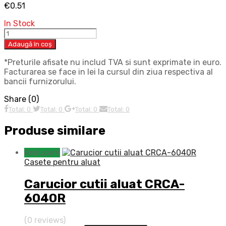
€
0.51
In Stock
Adaugă în coș
*Preturile afisate nu includ TVA si sunt exprimate in euro.
Facturarea se face in lei la cursul din ziua respectiva al
bancii furnizorului.
Share (0)
Total: 0
Total: 0
Total: 0
Total: 0
Produse similare
Reduceri!
Casete pentru aluat
Carucior cutii aluat CRCA-
6040R
(0 reviews)