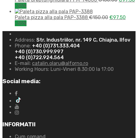
-35%
Paleta pizza alla pala PAP-3388
€
150.00
€
97.50
-35%
Address:
Str. Industriilor, nr. 149 C, Chiajna, Ilfov
Phone:
+40 (0)731.333.404
+40 (0)730.999.997
+40 (0)722.924.564
E-mail:
catalin.olaru@alforno.ro
Working Hours:
Luni-Vineri 8.30:00 la 17:00
Social media:
INFORMATII
Cum comand