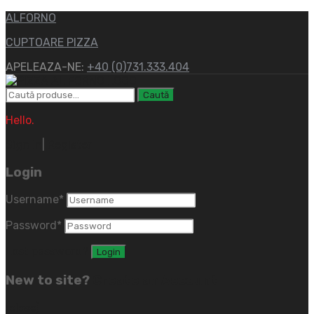
ALFORNO
CUPTOARE PIZZA
APELEAZA-NE:
+40 (0)731.333.404
Caută
Hello.
Sign In
|
Register
Login
Username
*
Password
*
Lost password?
New to site?
Create an Account
(close)