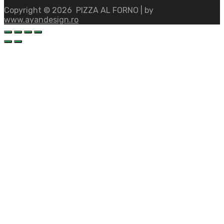
Copyright ©
2026
PIZZA AL FORNO | by
www.ayandesign.ro