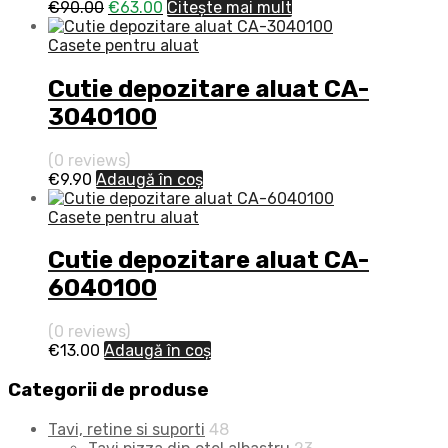
€
90.00
€
63.00
Citește mai mult
Casete pentru aluat
Cutie depozitare aluat CA-
3040100
(0 reviews)
€
9.90
Adaugă în coș
Casete pentru aluat
Cutie depozitare aluat CA-
6040100
(0 reviews)
€
13.00
Adaugă în coș
Categorii de produse
Tavi, retine si suporti
48