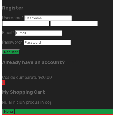
Register
Username
*
Email
*
Password
*
Already have an account?
Login
(close)
Cos de cumparaturi
€
0.00
0
My Shopping Cart
Nu ai niciun produs în coș.
Menu