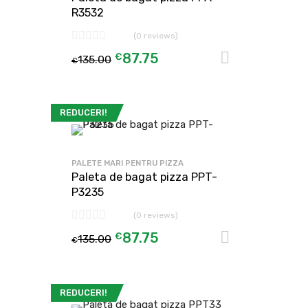
R3532
(0 reviews)
€
87.75
Adaugă în
135.00
€
REDUCERI!
PALETE MARI PENTRU PIZZA
Paleta de bagat pizza PPT-
P3235
(0 reviews)
€
87.75
Adaugă în
135.00
€
REDUCERI!