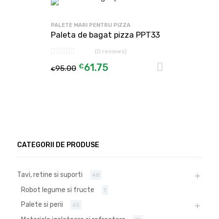
PALETE MARI PENTRU PIZZA
Paleta de bagat pizza PPT33
(0 reviews)
€
61.75
Adaugă în
95.00
€
CATEGORII DE PRODUSE
Tavi, retine si suporti
48
Robot legume si fructe
1
Palete si perii
65