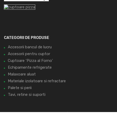
CATEGORII DE PRODUSE
Accesorii bancul de lucru
Accesorii pentru cuptor
Cuptoare ‘Pizza al Forno’
Echipamente refrigerate
Malaxoare aluat
Materiale izolatoare si refractare
Palete si perii
Tavi, retine si suporti
Copyright ©
2026
PIZZA AL FORNO | by
www.ayandesign.ro