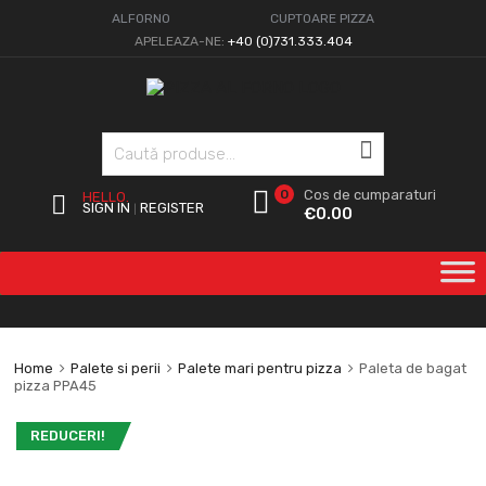
ALFORNO
CUPTOARE PIZZA
APELEAZA-NE:
+40 (0)731.333.404
Caută
0
Cos de cumparaturi
HELLO.
SIGN IN
REGISTER
|
€
0.00
Home
Palete si perii
Palete mari pentru pizza
Paleta de bagat
pizza PPA45
REDUCERI!