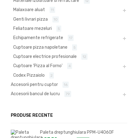
Materiale izolatoare si refractare
12
Malaxoare aluat
11
Genti livrari pizza
10
Feliatoare mezeluri
5
Echipamente refrigerate
17
Cuptoare pizza napoletane
5
Cuptoare electrice profesionale
12
Cuptoare 'Pizza al Forno'
4
Codex Pizzaiolo
2
Accesorii pentru cuptor
16
Accesorii bancul de lucru
79
PRODUSE RECENTE
Paleta dreptunghiulara PPM-U4060F