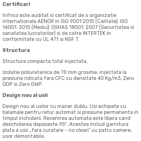
Certificari
Infrico este auditat si certificat de o organizatie
internationala AENOR in ISO 9001:2015 (Calitate); ISO
14001: 2015 (Mediu); OSHAS 18001: 2007 (Securitatea si
sanatatea lucratorilor) si de catre INTERTEK in
conformitate cu UL 471 si NSF 7.
Structura
Structura compacta total injectata.
Izolatie poliuretanica de 70 mm grosime, injectata la
presiune ridicata fara CFC cu densitate 40 Kg/m3, Zero
ODP si Zero GWP.
Design nou al usii
Design nou al usilor cu maner dublu. Usi echipate cu
balamale pentru retur automat si presiune permanenta in
timpul inchiderii. Revenirea automata este libera cand
deschiderea depaseste 95º. Acestea includ garnitura
plata a usii „fara curatare – no clean” cu patru camere,
usor demontabila.