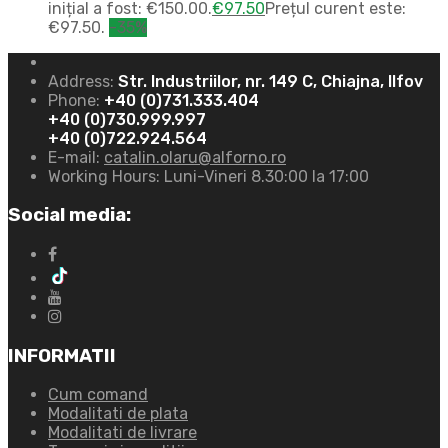
inițial a fost: €150.00.
€
97.50
Prețul curent este:
€97.50.
-35%
Address:
Str. Industriilor, nr. 149 C, Chiajna, Ilfov
Phone:
+40 (0)731.333.404
+40 (0)730.999.997
+40 (0)722.924.564
E-mail:
catalin.olaru@alforno.ro
Working Hours:
Luni-Vineri 8.30:00 la 17:00
Social media:
INFORMATII
Cum comand
Modalitati de plata
Modalitati de livrare