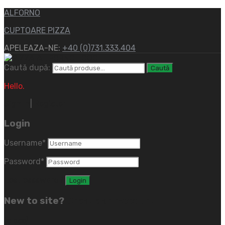
ALFORNO
CUPTOARE PIZZA
APELEAZA-NE:
+40 (0)731.333.404
Caută după:
Caută
Hello.
Sign In
|
Register
Login
Username
*
Password
*
Lost password?
New to site?
Create an Account
(close)