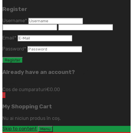
Register
Username
*
Email
*
Password
*
Already have an account?
Login
(close)
Cos de cumparaturi
€
0.00
0
My Shopping Cart
Nu ai niciun produs în coș.
Skip to content
Menu