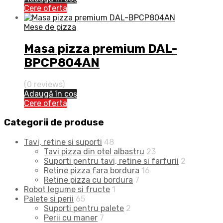
Cere oferta
Mese de pizza
Masa pizza premium DAL-
BPCP804AN
(0 reviews)
Adaugă în coș
Cere oferta
Categorii de produse
Tavi, retine si suporti
48
Tavi pizza din otel albastru
23
Suporti pentru tavi, retine si farfurii
2
Retine pizza fara bordura
16
Retine pizza cu bordura
7
Robot legume si fructe
1
Palete si perii
65
Suporti pentru palete
2
Perii cu maner
7