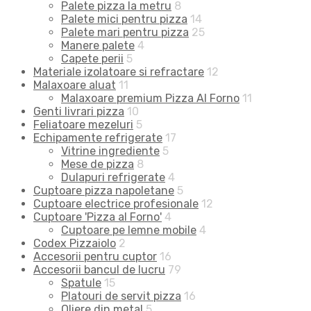
Palete pizza la metru
8
Palete mici pentru pizza
14
Palete mari pentru pizza
25
Manere palete
4
Capete perii
5
Materiale izolatoare si refractare
12
Malaxoare aluat
11
Malaxoare premium Pizza Al Forno
11
Genti livrari pizza
10
Feliatoare mezeluri
5
Echipamente refrigerate
17
Vitrine ingrediente
5
Mese de pizza
8
Dulapuri refrigerate
4
Cuptoare pizza napoletane
5
Cuptoare electrice profesionale
12
Cuptoare 'Pizza al Forno'
4
Cuptoare pe lemne mobile
4
Codex Pizzaiolo
2
Accesorii pentru cuptor
16
Accesorii bancul de lucru
79
Spatule
15
Platouri de servit pizza
16
Oliere din metal
5