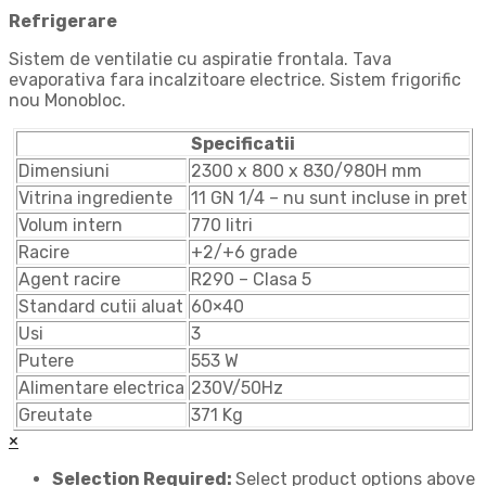
Refrigerare
Sistem de ventilatie cu aspiratie frontala. Tava
evaporativa fara incalzitoare electrice. Sistem frigorific
nou Monobloc.
Specificatii
Dimensiuni
2300 x 800 x 830/980H mm
Vitrina ingrediente
11 GN 1/4 – nu sunt incluse in pret
Volum intern
770 litri
Racire
+2/+6 grade
Agent racire
R290 – Clasa 5
Standard cutii aluat
60×40
Usi
3
Putere
553 W
Alimentare electrica
230V/50Hz
Greutate
371 Kg
×
Selection Required:
Select product options above