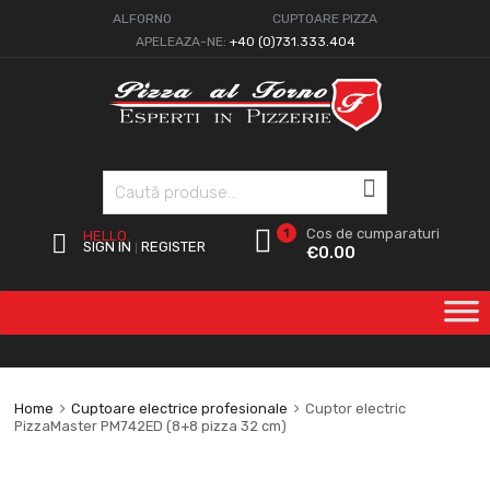
ALFORNO
CUPTOARE PIZZA
APELEAZA-NE:
+40 (0)731.333.404
Caută
1
Cos de cumparaturi
HELLO.
SIGN IN
REGISTER
|
€
0.00
Home
Cuptoare electrice profesionale
Cuptor electric
PizzaMaster PM742ED (8+8 pizza 32 cm)