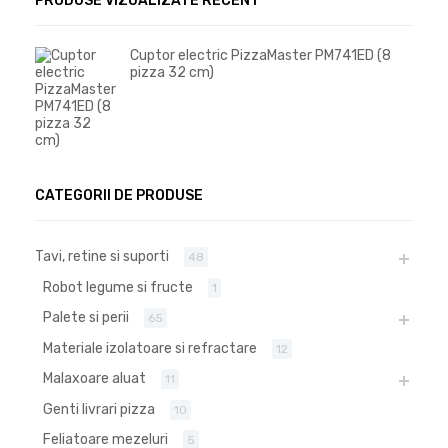
PRODUSE VIZUALIZATE RECENT
Cuptor electric PizzaMaster PM741ED (8
pizza 32 cm)
CATEGORII DE PRODUSE
Tavi, retine si suporti
48
Robot legume si fructe
1
Palete si perii
65
Materiale izolatoare si refractare
12
Malaxoare aluat
11
Genti livrari pizza
10
Feliatoare mezeluri
5