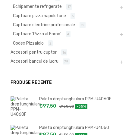
Echipamente refrigerate
17
Cuptoare pizza napoletane
5
Cuptoare electrice profesionale
12
Cuptoare 'Pizza al Forno'
4
Codex Pizzaiolo
2
Accesorii pentru cuptor
16
Accesorii bancul de lucru
79
PRODUSE RECENTE
Paleta dreptunghiulara PPM-U4060F
€
97.50
€
150.00
-35%
Paleta dreptunghiulara PPM-U4060
€
97.50
€
150.00