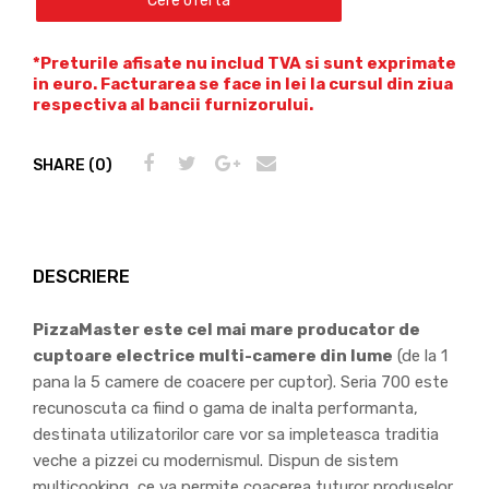
Cere oferta
*Preturile afisate nu includ TVA si sunt exprimate
in euro. Facturarea se face in lei la cursul din ziua
respectiva al bancii furnizorului.
SHARE (0)
DESCRIERE
PizzaMaster este cel mai mare producator de
cuptoare electrice multi-camere din lume
(de la 1
pana la 5 camere de coacere per cuptor). Seria 700 este
recunoscuta ca fiind o gama de inalta performanta,
destinata utilizatorilor care vor sa impleteasca traditia
veche a pizzei cu modernismul. Dispun de sistem
multicooking, ce va permite coacerea tuturor produselor