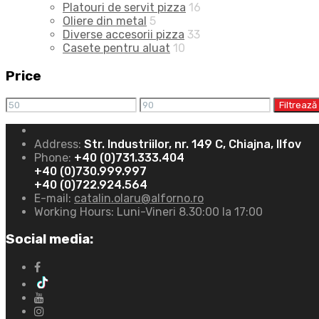
Platouri de servit pizza
16
Oliere din metal
5
Diverse accesorii pizza
33
Casete pentru aluat
10
Price
Filtrează
Address:
Str. Industriilor, nr. 149 C, Chiajna, Ilfov
Phone:
+40 (0)731.333.404
+40 (0)730.999.997
+40 (0)722.924.564
E-mail:
catalin.olaru@alforno.ro
Working Hours:
Luni-Vineri 8.30:00 la 17:00
Social media: