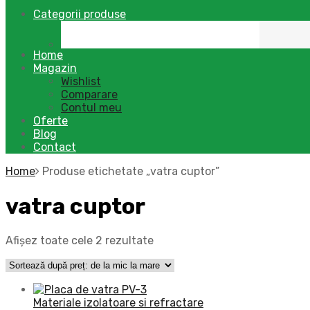
Categorii produse
Home
Magazin
Wishlist
Comparare
Contul meu
Oferte
Blog
Contact
Home
Produse etichetate „vatra cuptor”
vatra cuptor
Afișez toate cele 2 rezultate
Materiale izolatoare si refractare