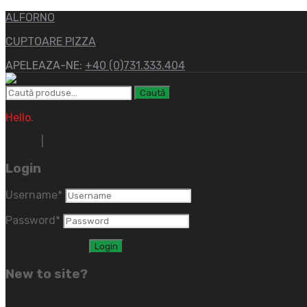
ALFORNO
CUPTOARE PIZZA
APELEAZA-NE:
+40 (0)731.333.404
Caută
Hello.
Sign In
|
Register
Login
Username
*
Password
*
Lost password?
New to site?
Create an Account
(close)