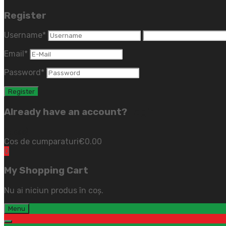
Register
Username
*
Email
*
Password
*
Already have an account?
Login
(close)
Cos de cumparaturi
€
0.00
0
My Shopping Cart
Nu ai niciun produs în coș.
Menu