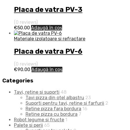
Placa de vatra PV-3
(0 reviews)
€
50.00
Adaugă în coș
Materiale izolatoare si refractare
Placa de vatra PV-6
(0 reviews)
€
90.00
Adaugă în coș
Categories
Tavi, retine si suporti
48
Tavi pizza din otel albastru
23
Suporti pentru tavi, retine si farfurii
2
Retine pizza fara bordura
16
Retine pizza cu bordura
7
Robot legume si fructe
1
Palete si perii
65