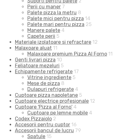
Suporti pentru palete
2
Perii cu maner
7
Palete pizza la metru
8
Palete mici pentru pizza
14
Palete mari pentru pizza
25
Manere palete
4
Capete perii
5
Materiale izolatoare si refractare
12
Malaxoare aluat
11
Malaxoare premium Pizza Al Forno
11
Genti livrari pizza
10
Feliatoare mezeluri
5
Echipamente refrigerate
17
Vitrine ingrediente
5
Mese de pizza
8
Dulapuri refrigerate
4
Cuptoare pizza napoletane
5
Cuptoare electrice profesionale
12
Cuptoare 'Pizza al Forno'
4
Cuptoare pe lemne mobile
4
Codex Pizzaiolo
2
Accesorii pentru cuptor
16
Accesorii bancul de lucru
79
Spatule
15