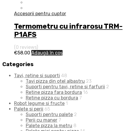
Accesorii pentru cuptor
Termometru cu infrarosu TRM-
P1AFS
(0 reviews)
€
58.00
Adaugă în coș
Categories
Tavi, retine si suporti
48
Tavi pizza din otel albastru
23
Suporti pentru tavi, retine si farfurii
2
Retine pizza fara bordura
16
Retine pizza cu bordura
7
Robot legume si fructe
1
Palete si perii
65
Suporti pentru palete
2
Perii cu maner
7
Palete pizza la metru
8