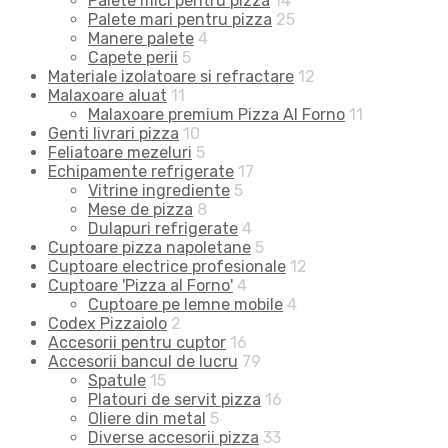
Palete mici pentru pizza
14
Palete mari pentru pizza
25
Manere palete
4
Capete perii
5
Materiale izolatoare si refractare
12
Malaxoare aluat
11
Malaxoare premium Pizza Al Forno
11
Genti livrari pizza
10
Feliatoare mezeluri
5
Echipamente refrigerate
17
Vitrine ingrediente
5
Mese de pizza
8
Dulapuri refrigerate
4
Cuptoare pizza napoletane
5
Cuptoare electrice profesionale
12
Cuptoare 'Pizza al Forno'
4
Cuptoare pe lemne mobile
4
Codex Pizzaiolo
2
Accesorii pentru cuptor
16
Accesorii bancul de lucru
79
Spatule
15
Platouri de servit pizza
16
Oliere din metal
5
Diverse accesorii pizza
33