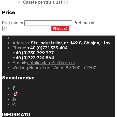
Casete pentru aluat
10
Price
Preț minim
Preț maxim
Filtrează
Address:
Str. Industriilor, nr. 149 C, Chiajna, Ilfov
Phone:
+40 (0)731.333.404
+40 (0)730.999.997
+40 (0)722.924.564
E-mail:
catalin.olaru@alforno.ro
Working Hours:
Luni-Vineri 8.30:00 la 17:00
Social media:
INFORMATII