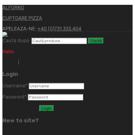
ALFORNO
CUPTOARE PIZZA
APELEAZA-NE:
+40 (0)731.333.404
Caută după:
Caută
Hello.
Sign In
|
Register
Login
Username
*
Password
*
Lost password?
New to site?
Create an Account
(close)