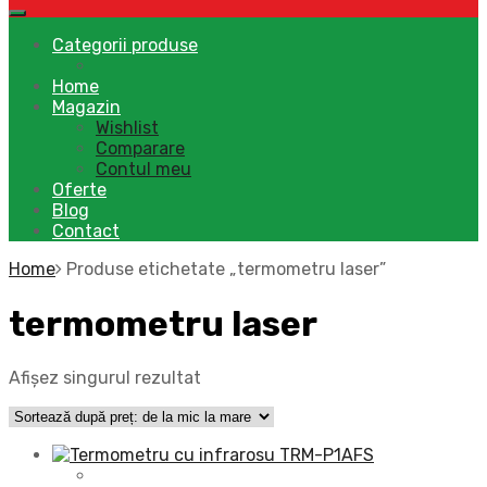
Categorii produse
Home
Magazin
Wishlist
Comparare
Contul meu
Oferte
Blog
Contact
Home
Produse etichetate „termometru laser”
termometru laser
Afișez singurul rezultat