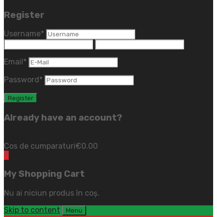
Register
Username
*
Email
*
Password
*
Already have an account?
Login
(close)
Cos de cumparaturi
€
0.00
0
My Shopping Cart
Nu ai niciun produs în coș.
Skip to content
Menu