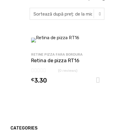
RETINE PIZZA FARA BORDURA
Retina de pizza RT16
(0 reviews)
€
3.30
Adaugă în
CATEGORIES