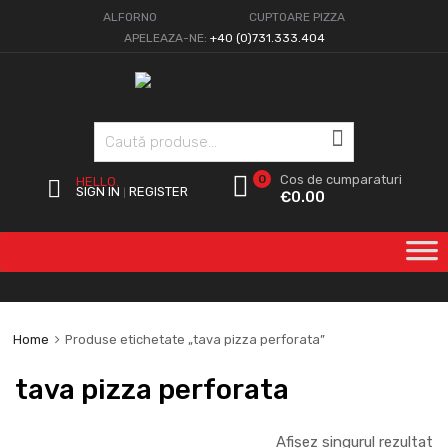
ALFORNO
CUPTOARE PIZZA
APELEAZA-NE:
+40 (0)731.333.404
Caută
0
Cos de cumparaturi
HELLO.
SIGN IN
REGISTER
|
€
0.00
Home
Produse etichetate „tava pizza perforata”
tava pizza perforata
Afișez singurul rezultat