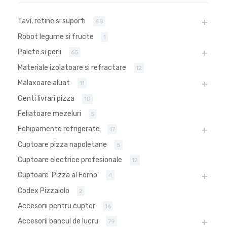
Tavi, retine si suporti
48
Robot legume si fructe
1
Palete si perii
65
Materiale izolatoare si refractare
12
Malaxoare aluat
11
Genti livrari pizza
10
Feliatoare mezeluri
5
Echipamente refrigerate
17
Cuptoare pizza napoletane
5
Cuptoare electrice profesionale
12
Cuptoare 'Pizza al Forno'
4
Codex Pizzaiolo
2
Accesorii pentru cuptor
16
Accesorii bancul de lucru
79