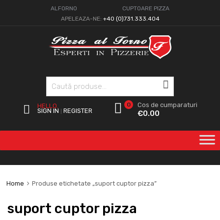
ALFORNO
CUPTOARE PIZZA
APELEAZA-NE:
+40 (0)731.333.404
Caută
0
Cos de cumparaturi
HELLO.
SIGN IN
REGISTER
|
€
0.00
Home
Produse etichetate „suport cuptor pizza”
suport cuptor pizza