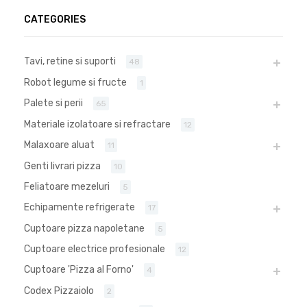
CATEGORIES
Tavi, retine si suporti
48
Robot legume si fructe
1
Palete si perii
65
Materiale izolatoare si refractare
12
Malaxoare aluat
11
Genti livrari pizza
10
Feliatoare mezeluri
5
Echipamente refrigerate
17
Cuptoare pizza napoletane
5
Cuptoare electrice profesionale
12
Cuptoare 'Pizza al Forno'
4
Codex Pizzaiolo
2