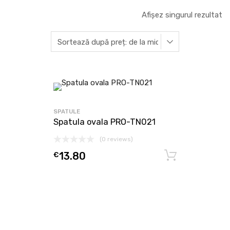
Afișez singurul rezultat
SPATULE
Spatula ovala PRO-TN021
(0 reviews)
€
13.80
Adaugă î