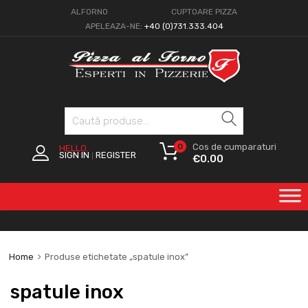
ALFORNO
CUPTOARE PIZZA
APELEAZA-NE:
+40 (0)731.333.404
Caută
0
Cos de cumparaturi
HELLO.
SIGN IN
REGISTER
|
€
0.00
Home
Produse etichetate „spatule inox”
spatule inox