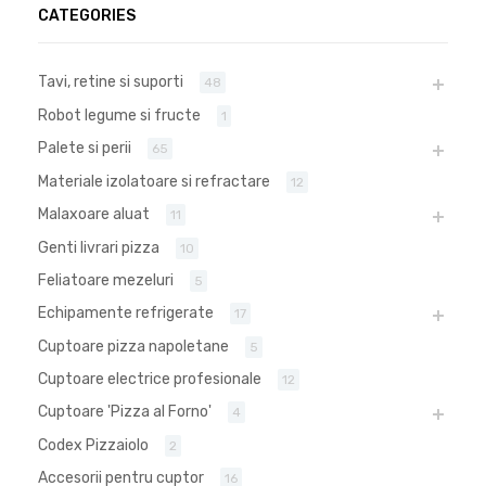
CATEGORIES
Tavi, retine si suporti
48
Robot legume si fructe
1
Palete si perii
65
Materiale izolatoare si refractare
12
Malaxoare aluat
11
Genti livrari pizza
10
Feliatoare mezeluri
5
Echipamente refrigerate
17
Cuptoare pizza napoletane
5
Cuptoare electrice profesionale
12
Cuptoare 'Pizza al Forno'
4
Codex Pizzaiolo
2
Accesorii pentru cuptor
16