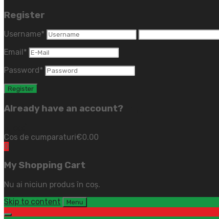
Register
Username
*
Email
*
Password
*
Already have an account?
Login
(close)
Cos de cumparaturi
€
0.00
0
My Shopping Cart
Nu ai niciun produs în coș.
Skip to content
Menu