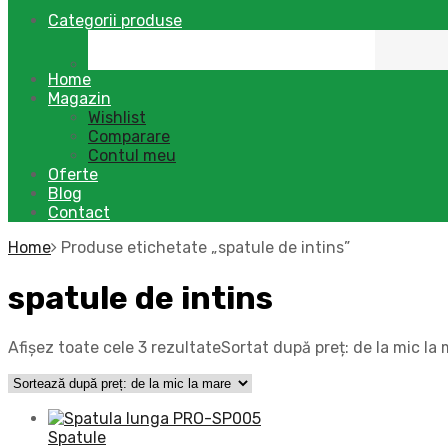
Categorii produse
Home
Magazin
Wishlist
Comparare
Contul meu
Oferte
Blog
Contact
Home
Produse etichetate „spatule de intins”
spatule de intins
Afișez toate cele 3 rezultate
Sortat după preț: de la mic la
Spatule