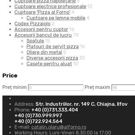
Cuptoare pizza napoletane
5
Cuptoare electrice profesionale
12
Cuptoare 'Pizza al Forno'
4
Cuptoare pe lemne mobile
4
Codex Pizzaiolo
2
Accesorii pentru cuptor
16
Accesorii bancul de lucru
79
Spatule
15
Platouri de servit pizza
16
Oliere din metal
5
Diverse accesorii pizza
33
Casete pentru aluat
10
Price
Preț minim
Preț maxim
Address:
Str. Industriilor, nr. 149 C, Chiajna, Ilfov
Phone:
+40 (0)731.333.404
+40 (0)730.999.997
+40 (0)722.924.564
E-mail:
catalin.olaru@alforno.ro
Working Hours:
Luni-Vineri 8.30:00 la 17:00