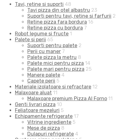
Tavi, retine si suporti
48
Tavi pizza din otel albastru
23
Suporti pentru tavi, retine si farfurii
2
Retine pizza fara bordura
16
Retine pizza cu bordura
7
Robot legume si fructe
1
Palete si perii
65
Suporti pentru palete
2
Perii cu maner
7
Palete pizza la metru
8
Palete mici pentru pizza
14
Palete mari pentru pizza
25
Manere palete
4
Capete perii
5
Materiale izolatoare si refractare
12
Malaxoare aluat
11
Malaxoare premium Pizza Al Forno
11
Genti livrari pizza
10
Feliatoare mezeluri
5
Echipamente refrigerate
17
Vitrine ingrediente
5
Mese de pizza
8
Dulapuri refrigerate
4