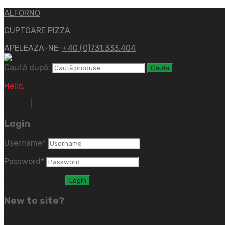
ALFORNO
CUPTOARE PIZZA
APELEAZA-NE:
+40 (0)731.333.404
Caută după:
Caută
Hello.
Sign In
|
Register
Login
Username
*
Password
*
Lost password?
New to site?
Create an Account
(close)