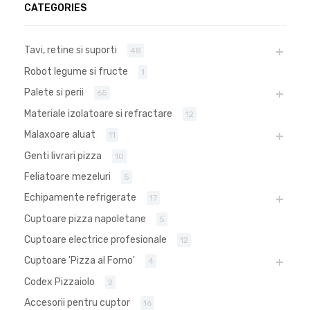
CATEGORIES
Tavi, retine si suporti
48
Robot legume si fructe
1
Palete si perii
65
Materiale izolatoare si refractare
12
Malaxoare aluat
11
Genti livrari pizza
10
Feliatoare mezeluri
5
Echipamente refrigerate
17
Cuptoare pizza napoletane
5
Cuptoare electrice profesionale
12
Cuptoare 'Pizza al Forno'
4
Codex Pizzaiolo
2
Accesorii pentru cuptor
16