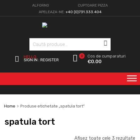
ALFORNO
CUPTOARE PIZZA
APELEAZA-NE:
+40 (0)731.333.404
Caută
0
Cos de cumparaturi
HELLO.
SIGN IN
REGISTER
|
€
0.00
Home
Produse etichetate „spatula tort”
spatula tort
Afișez toate cele 3 rezultate