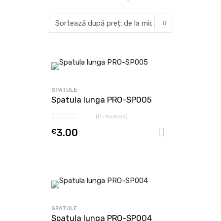
SPATULE
Spatula lunga PRO-SP005
(0 reviews)
€
3.00
Adaugă în
SPATULE
Spatula lunga PRO-SP004