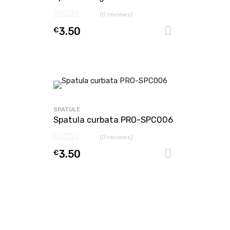
(0 reviews)
€
3.50
Adaugă în
SPATULE
Spatula curbata PRO-SPC006
(0 reviews)
€
3.50
Adaugă în