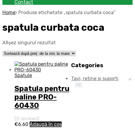
Contact
Home
Produse etichetate „spatula curbata coca”
spatula curbata coca
Afișez singurul rezultat
Categories
Spatule
Tavi, retine si suporti
48
Spatula pentru
paline PRO-
60430
(0 reviews)
€
6.60
Adaugă în coș