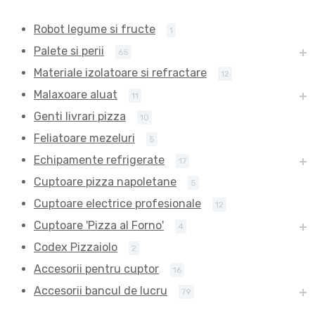
Robot legume si fructe
1
Palete si perii
65
Materiale izolatoare si refractare
12
Malaxoare aluat
11
Genti livrari pizza
10
Feliatoare mezeluri
5
Echipamente refrigerate
17
Cuptoare pizza napoletane
5
Cuptoare electrice profesionale
12
Cuptoare 'Pizza al Forno'
4
Codex Pizzaiolo
2
Accesorii pentru cuptor
16
Accesorii bancul de lucru
79