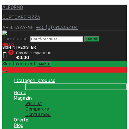
ALFORNO
CUPTOARE PIZZA
APELEAZA-NE:
+40 (0)731.333.404
Caută după:
Caută
HELLO.
SIGN IN
REGISTER
|
0
Cos de cumparaturi
€
0.00
Skip to content
Menu
Categorii produse
Home
Magazin
Wishlist
Comparare
Contul meu
Oferte
Blog