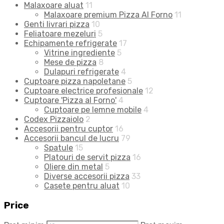
Malaxoare aluat
11
Malaxoare premium Pizza Al Forno
11
Genti livrari pizza
10
Feliatoare mezeluri
5
Echipamente refrigerate
17
Vitrine ingrediente
5
Mese de pizza
8
Dulapuri refrigerate
4
Cuptoare pizza napoletane
5
Cuptoare electrice profesionale
12
Cuptoare 'Pizza al Forno'
4
Cuptoare pe lemne mobile
4
Codex Pizzaiolo
2
Accesorii pentru cuptor
16
Accesorii bancul de lucru
79
Spatule
15
Platouri de servit pizza
16
Oliere din metal
5
Diverse accesorii pizza
33
Casete pentru aluat
10
Price