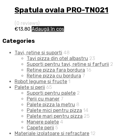
Spatula ovala PRO-TN021
(0 reviews)
€
13.80
Adaugă în coș
Categories
Tavi, retine si suporti
48
Tavi pizza din otel albastru
23
Suporti pentru tavi, retine si farfurii
2
Retine pizza fara bordura
16
Retine pizza cu bordura
7
Robot legume si fructe
1
Palete si perii
65
Suporti pentru palete
2
Perii cu maner
7
Palete pizza la metru
8
Palete mici pentru pizza
14
Palete mari pentru pizza
25
Manere palete
4
Capete perii
5
Materiale izolatoare si refractare
12