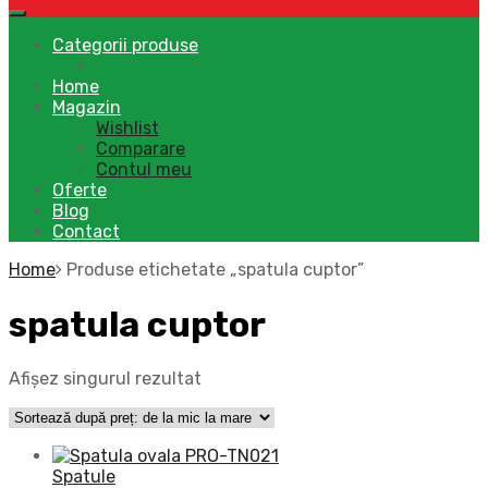
Categorii produse
Home
Magazin
Wishlist
Comparare
Contul meu
Oferte
Blog
Contact
Home
Produse etichetate „spatula cuptor”
spatula cuptor
Afișez singurul rezultat
Spatule