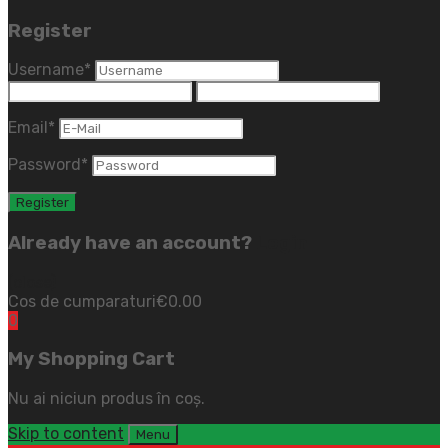
Register
Username
*
Email
*
Password
*
Already have an account?
Login
(close)
Cos de cumparaturi
€
0.00
0
My Shopping Cart
Nu ai niciun produs în coș.
Skip to content
Menu