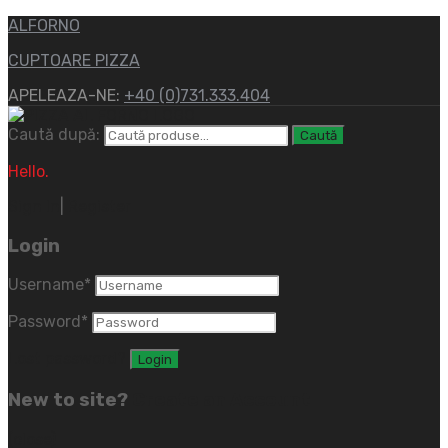
ALFORNO
CUPTOARE PIZZA
APELEAZA-NE:
+40 (0)731.333.404
Caută după:
Caută
Hello.
Sign In
|
Register
Login
Username
*
Password
*
Lost password?
New to site?
Create an Account
(close)