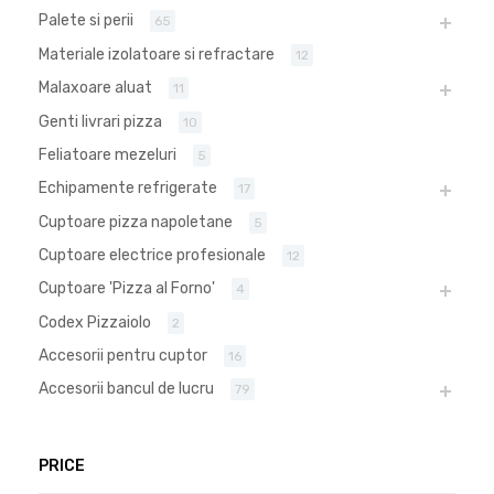
Palete si perii
65
Materiale izolatoare si refractare
12
Malaxoare aluat
11
Genti livrari pizza
10
Feliatoare mezeluri
5
Echipamente refrigerate
17
Cuptoare pizza napoletane
5
Cuptoare electrice profesionale
12
Cuptoare 'Pizza al Forno'
4
Codex Pizzaiolo
2
Accesorii pentru cuptor
16
Accesorii bancul de lucru
79
PRICE