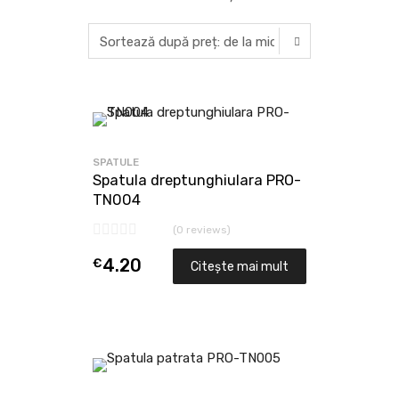
SPATULE
Spatula dreptunghiulara PRO-
TN004
(0 reviews)
€
4.20
Citește mai mult