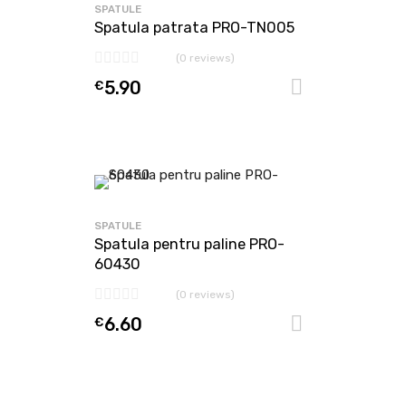
SPATULE
Spatula patrata PRO-TN005
(0 reviews)
€
5.90
Adaugă în
SPATULE
Spatula pentru paline PRO-
60430
(0 reviews)
€
6.60
Adaugă în