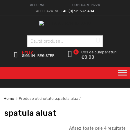
ALFORNO
CUPTOARE PIZZA
APELEAZA-NE:
+40 (0)731.333.404
Caută
0
Cos de cumparaturi
HELLO.
SIGN IN
REGISTER
|
€
0.00
Home
Produse etichetate „spatula aluat”
spatula aluat
Afișez toate cele 4 rezultate