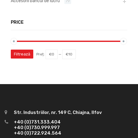
Accesorii bancul de lucru
79
PRICE
Filtrează
Preț:
€0
—
€10
Str. Industriilor, nr. 149 C, Chiajna, Ilfov
+40 (0)731.333.404
+40 (0)730.999.997
+40 (0)722.924.564