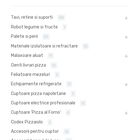
Tavi, retine si suporti
48
Robot legume si fructe
1
Palete si perii
65
Materiale izolatoare si refractare
12
Malaxoare aluat
11
Genti livrari pizza
10
Feliatoare mezeluri
5
Echipamente refrigerate
17
Cuptoare pizza napoletane
5
Cuptoare electrice profesionale
12
Cuptoare 'Pizza al Forno'
4
Codex Pizzaiolo
2
Accesorii pentru cuptor
16