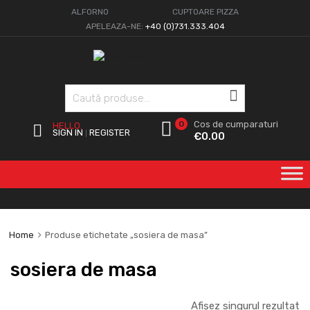
ALFORNO
CUPTOARE PIZZA
APELEAZA-NE:
+40 (0)731.333.404
Caută
0
Cos de cumparaturi
HELLO.
SIGN IN
REGISTER
|
€
0.00
Home
Produse etichetate „sosiera de masa”
sosiera de masa
Afișez singurul rezultat