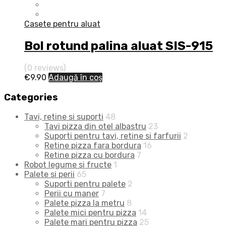
Casete pentru aluat
Bol rotund palina aluat SIS-915
(0 reviews)
€
9.90
Adaugă în coș
Categories
Tavi, retine si suporti
48
Tavi pizza din otel albastru
23
Suporti pentru tavi, retine si farfurii
2
Retine pizza fara bordura
16
Retine pizza cu bordura
7
Robot legume si fructe
1
Palete si perii
65
Suporti pentru palete
2
Perii cu maner
7
Palete pizza la metru
8
Palete mici pentru pizza
14
Palete mari pentru pizza
25