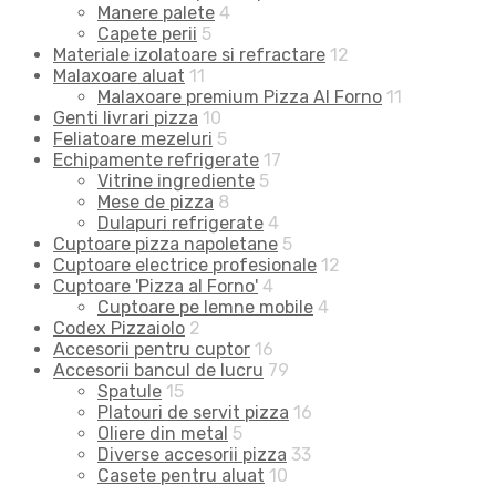
Manere palete
4
Capete perii
5
Materiale izolatoare si refractare
12
Malaxoare aluat
11
Malaxoare premium Pizza Al Forno
11
Genti livrari pizza
10
Feliatoare mezeluri
5
Echipamente refrigerate
17
Vitrine ingrediente
5
Mese de pizza
8
Dulapuri refrigerate
4
Cuptoare pizza napoletane
5
Cuptoare electrice profesionale
12
Cuptoare 'Pizza al Forno'
4
Cuptoare pe lemne mobile
4
Codex Pizzaiolo
2
Accesorii pentru cuptor
16
Accesorii bancul de lucru
79
Spatule
15
Platouri de servit pizza
16
Oliere din metal
5
Diverse accesorii pizza
33
Casete pentru aluat
10