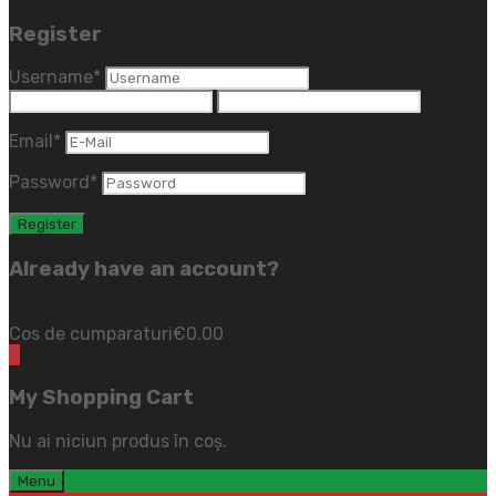
Register
Username
*
Email
*
Password
*
Already have an account?
Login
(close)
Cos de cumparaturi
€
0.00
0
My Shopping Cart
Nu ai niciun produs în coș.
Menu