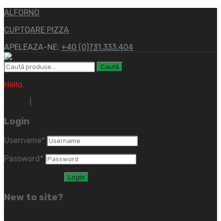
ALFORNO
CUPTOARE PIZZA
APELEAZA-NE:
+40 (0)731.333.404
Caută
Hello.
Sign In
|
Register
Login
Username
*
Password
*
Lost password?
New to site?
Create an Account
(close)