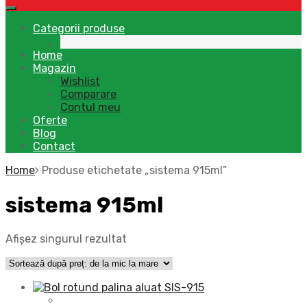
Categorii produse
Home
Magazin
Wishlist
Comparare
Contul meu
Oferte
Blog
Contact
Home
Produse etichetate „sistema 915ml”
sistema 915ml
Afișez singurul rezultat