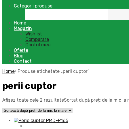
Categorii produse
Home
Magazin
Wishlist
Comparare
Contul meu
Oferte
Blog
Contact
Home
Produse etichetate „perii cuptor”
perii cuptor
Afișez toate cele 2 rezultate
Sortat după preț: de la mic la