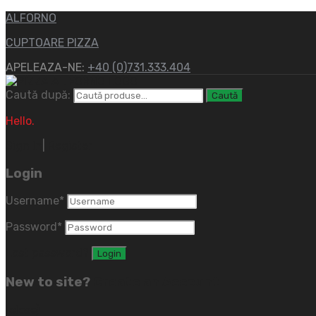
ALFORNO
CUPTOARE PIZZA
APELEAZA-NE:
+40 (0)731.333.404
Caută după:
Caută
Hello.
Sign In
|
Register
Login
Username
*
Password
*
Lost password?
New to site?
Create an Account
(close)