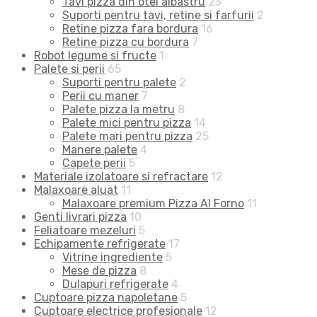
Tavi pizza din otel albastru
23
Suporti pentru tavi, retine si farfurii
2
Retine pizza fara bordura
16
Retine pizza cu bordura
7
Robot legume si fructe
1
Palete si perii
65
Suporti pentru palete
2
Perii cu maner
7
Palete pizza la metru
8
Palete mici pentru pizza
14
Palete mari pentru pizza
25
Manere palete
4
Capete perii
5
Materiale izolatoare si refractare
12
Malaxoare aluat
11
Malaxoare premium Pizza Al Forno
11
Genti livrari pizza
10
Feliatoare mezeluri
5
Echipamente refrigerate
17
Vitrine ingrediente
5
Mese de pizza
8
Dulapuri refrigerate
4
Cuptoare pizza napoletane
5
Cuptoare electrice profesionale
12