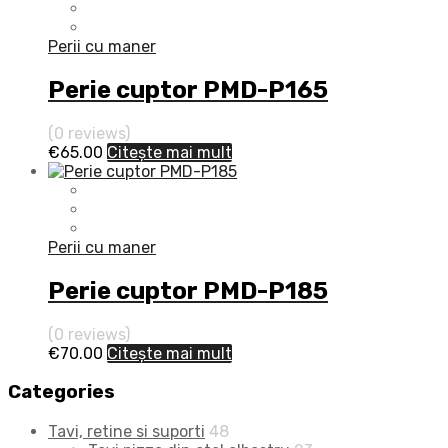
Perii cu maner
Perie cuptor PMD-P165
(0 reviews)
€
65.00
Citește mai mult
Perii cu maner
Perie cuptor PMD-P185
(0 reviews)
€
70.00
Citește mai mult
Categories
Tavi, retine si suporti
48