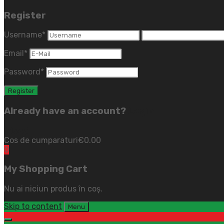
Register
Username
*
Email
*
Password
*
Already have an account?
Login
(close)
Cos de cumparaturi
€
0.00
0
My Shopping Cart
Nu ai niciun produs în coș.
Skip to content
Menu