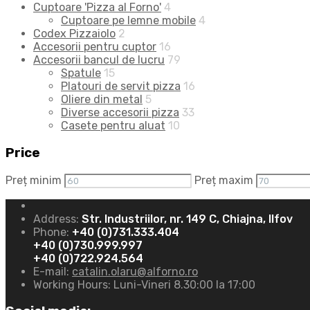
Cuptoare 'Pizza al Forno'
4
Cuptoare pe lemne mobile
4
Codex Pizzaiolo
2
Accesorii pentru cuptor
16
Accesorii bancul de lucru
79
Spatule
15
Platouri de servit pizza
16
Oliere din metal
5
Diverse accesorii pizza
33
Casete pentru aluat
10
Price
Preț minim
Preț maxim
Address:
Str. Industriilor, nr. 149 C, Chiajna, Ilfov
Phone:
+40 (0)731.333.404
+40 (0)730.999.997
+40 (0)722.924.564
E-mail:
catalin.olaru@alforno.ro
Working Hours:
Luni-Vineri 8.30:00 la 17:00