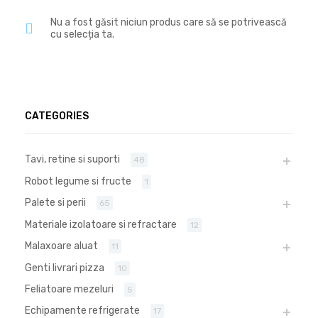
Nu a fost găsit niciun produs care să se potrivească
cu selecția ta.
CATEGORIES
Tavi, retine si suporti
48
Robot legume si fructe
1
Palete si perii
65
Materiale izolatoare si refractare
12
Malaxoare aluat
11
Genti livrari pizza
10
Feliatoare mezeluri
5
Echipamente refrigerate
17