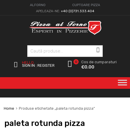
ALFORNO
CUPTOARE PIZZA
APELEAZA-NE:
+40 (0)731.333.404
Caută
0
Cos de cumparaturi
HELLO.
SIGN IN
REGISTER
|
€
0.00
Home
Produse etichetate „paleta rotunda pizza”
paleta rotunda pizza