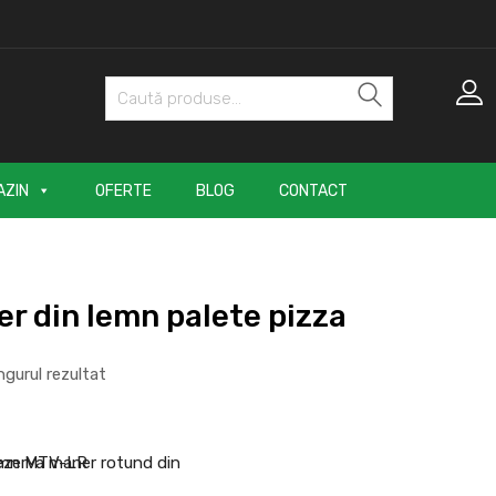
Caută
AZIN
OFERTE
BLOG
CONTACT
r din lemn palete pizza
ngurul rezultat