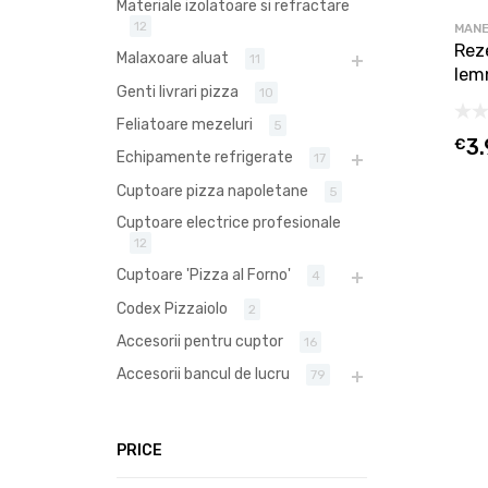
Materiale izolatoare si refractare
12
MANE
Rez
Malaxoare aluat
11
lem
Genti livrari pizza
10
Feliatoare mezeluri
5
€
3
Echipamente refrigerate
17
Cuptoare pizza napoletane
5
Cuptoare electrice profesionale
12
Cuptoare 'Pizza al Forno'
4
Codex Pizzaiolo
2
Accesorii pentru cuptor
16
Accesorii bancul de lucru
79
PRICE