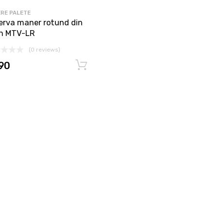
RE PALETE
erva maner rotund din
n MTV-LR
(0 reviews)
.90
Adaugă în coș