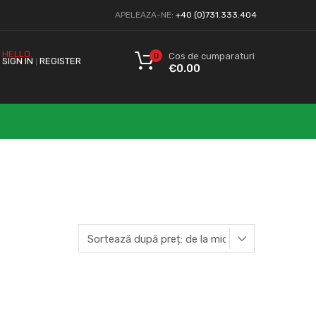
APELEAZA-NE:
+40 (0)731.333.404
HELLO.
0
Cos de cumparaturi
SIGN IN
REGISTER
|
€
0.00