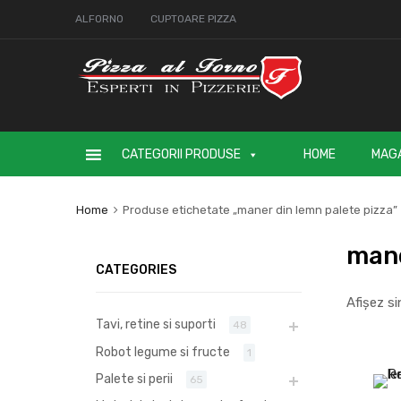
ALFORNO
CUPTOARE PIZZA
CATEGORII PRODUSE
HOME
MAG
Home
Produse etichetate „maner din lemn palete pizza”
mane
CATEGORIES
Afișez si
Tavi, retine si suporti
48
Robot legume si fructe
1
Palete si perii
65