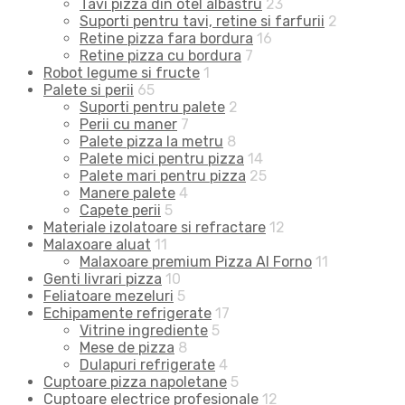
Tavi pizza din otel albastru
23
Suporti pentru tavi, retine si farfurii
2
Retine pizza fara bordura
16
Retine pizza cu bordura
7
Robot legume si fructe
1
Palete si perii
65
Suporti pentru palete
2
Perii cu maner
7
Palete pizza la metru
8
Palete mici pentru pizza
14
Palete mari pentru pizza
25
Manere palete
4
Capete perii
5
Materiale izolatoare si refractare
12
Malaxoare aluat
11
Malaxoare premium Pizza Al Forno
11
Genti livrari pizza
10
Feliatoare mezeluri
5
Echipamente refrigerate
17
Vitrine ingrediente
5
Mese de pizza
8
Dulapuri refrigerate
4
Cuptoare pizza napoletane
5
Cuptoare electrice profesionale
12