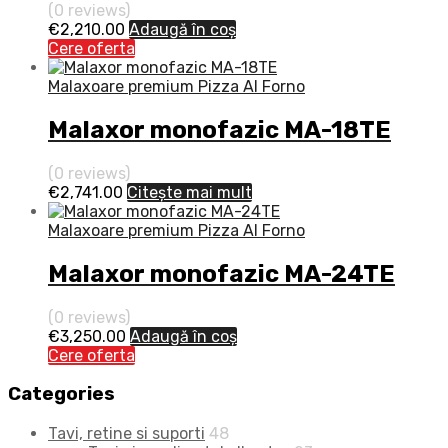
(0 reviews)
€
2,210.00
Adaugă în coș
Cere oferta
Malaxoare premium Pizza Al Forno
Malaxor monofazic MA-18TE
(0 reviews)
€
2,741.00
Citește mai mult
Malaxoare premium Pizza Al Forno
Malaxor monofazic MA-24TE
(0 reviews)
€
3,250.00
Adaugă în coș
Cere oferta
Categories
Tavi, retine si suporti
48