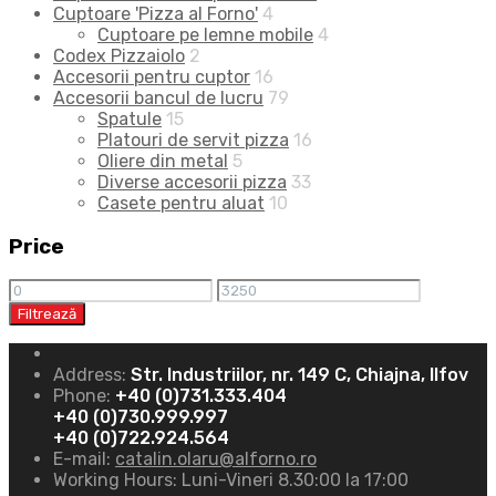
Cuptoare 'Pizza al Forno'
4
Cuptoare pe lemne mobile
4
Codex Pizzaiolo
2
Accesorii pentru cuptor
16
Accesorii bancul de lucru
79
Spatule
15
Platouri de servit pizza
16
Oliere din metal
5
Diverse accesorii pizza
33
Casete pentru aluat
10
Price
Filtrează
Address:
Str. Industriilor, nr. 149 C, Chiajna, Ilfov
Phone:
+40 (0)731.333.404
+40 (0)730.999.997
+40 (0)722.924.564
E-mail:
catalin.olaru@alforno.ro
Working Hours:
Luni-Vineri 8.30:00 la 17:00