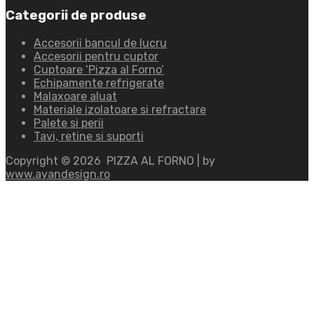
Categorii de produse
Accesorii bancul de lucru
Accesorii pentru cuptor
Cuptoare ‘Pizza al Forno’
Echipamente refrigerate
Malaxoare aluat
Materiale izolatoare si refractare
Palete si perii
Tavi, retine si suporti
Copyright ©
2026
PIZZA AL FORNO | by
www.ayandesign.ro