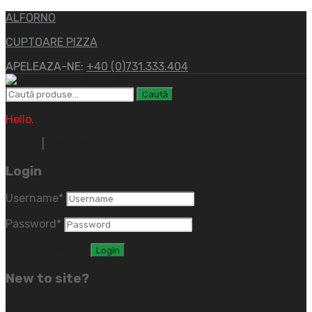
ALFORNO
CUPTOARE PIZZA
APELEAZA-NE:
+40 (0)731.333.404
Caută
Hello.
Sign In
|
Register
Login
Username
*
Password
*
Lost password?
New to site?
Create an Account
(close)