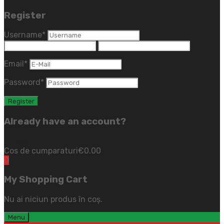
Register
Username
*
Email
*
Password
*
Already have an account?
Login
(close)
Cos de cumparaturi
€
0.00
0
My Shopping Cart
Nu ai niciun produs în coș.
Menu