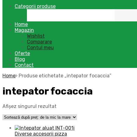
Categorii produse
Home
Magazin
Wishlist
Comparare
Contul meu
Oferte
Blog
Contact
Home
Produse etichetate „intepator focaccia”
intepator focaccia
Afișez singurul rezultat
Diverse accesorii pizza