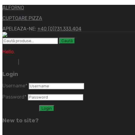
ALFORNO
CUPTOARE PIZZA
APELEAZA-NE:
+40 (0)731.333.404
Caută
Hello.
Sign In
|
Register
Login
Username
*
Password
*
Lost password?
New to site?
Create an Account
(close)