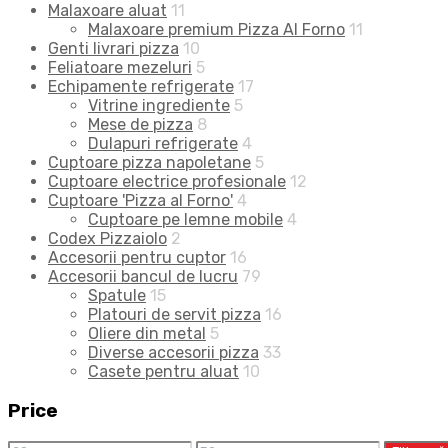
Malaxoare aluat
11
Malaxoare premium Pizza Al Forno
11
Genti livrari pizza
10
Feliatoare mezeluri
5
Echipamente refrigerate
17
Vitrine ingrediente
5
Mese de pizza
8
Dulapuri refrigerate
4
Cuptoare pizza napoletane
5
Cuptoare electrice profesionale
12
Cuptoare 'Pizza al Forno'
4
Cuptoare pe lemne mobile
4
Codex Pizzaiolo
2
Accesorii pentru cuptor
16
Accesorii bancul de lucru
79
Spatule
15
Platouri de servit pizza
16
Oliere din metal
5
Diverse accesorii pizza
33
Casete pentru aluat
10
Price