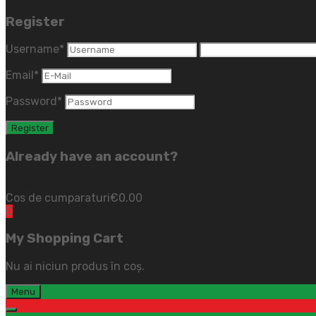
Register
Username
*
Email
*
Password
*
Already have an account?
Login
(close)
Cos de cumparaturi
€
0.00
0
My Shopping Cart
Nu ai niciun produs în coș.
Menu