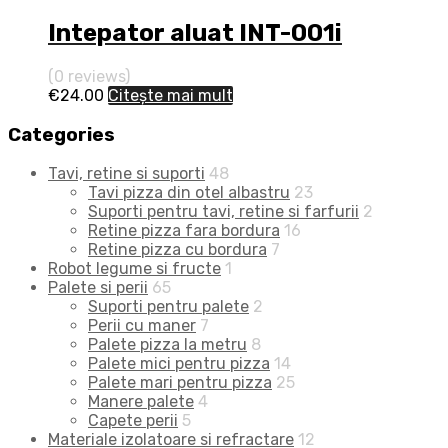
Intepator aluat INT-001i
(0 reviews)
€
24.00
Citește mai mult
Categories
Tavi, retine si suporti
48
Tavi pizza din otel albastru
23
Suporti pentru tavi, retine si farfurii
2
Retine pizza fara bordura
16
Retine pizza cu bordura
7
Robot legume si fructe
1
Palete si perii
65
Suporti pentru palete
2
Perii cu maner
7
Palete pizza la metru
8
Palete mici pentru pizza
14
Palete mari pentru pizza
25
Manere palete
4
Capete perii
5
Materiale izolatoare si refractare
12