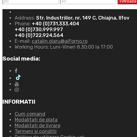
Filtrează
Address:
Str. Industriilor, nr. 149 C, Chiajna, Ilfov
Phone:
+40 (0)731.333.404
+40 (0)730.999.997
+40 (0)722.924.564
E-mail:
catalin.olaru@alforno.ro
Working Hours:
Luni-Vineri 8.30:00 la 17:00
Social media:
INFORMATII
Cum comand
Modalitati de plata
Modalitati de livrare
Termeni si conditii