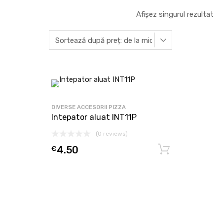
Afișez singurul rezultat
DIVERSE ACCESORII PIZZA
Intepator aluat INT11P
(0 reviews)
€
4.50
Adaugă î