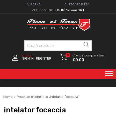
ALFORNO
CUPTOARE PIZZA
APELEAZA-NE:
+40 (0)731.333.404
Caută
0
Cos de cumparaturi
HELLO.
SIGN IN
REGISTER
|
€
0.00
Home
Produse etichetate „intelator focaccia”
intelator focaccia