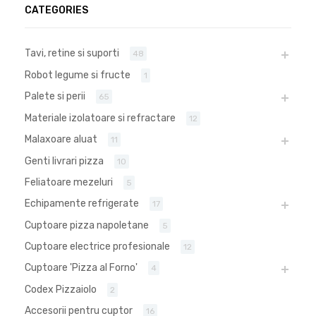
CATEGORIES
Tavi, retine si suporti
48
Robot legume si fructe
1
Palete si perii
65
Materiale izolatoare si refractare
12
Malaxoare aluat
11
Genti livrari pizza
10
Feliatoare mezeluri
5
Echipamente refrigerate
17
Cuptoare pizza napoletane
5
Cuptoare electrice profesionale
12
Cuptoare 'Pizza al Forno'
4
Codex Pizzaiolo
2
Accesorii pentru cuptor
16