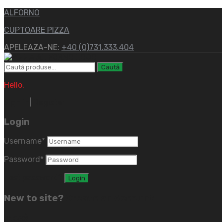
ALFORNO
CUPTOARE PIZZA
APELEAZA-NE:
+40 (0)731.333.404
Caută
Hello.
Sign In
|
Register
Login
Username
*
Password
*
Lost password?
New to site?
Create an Account
(close)