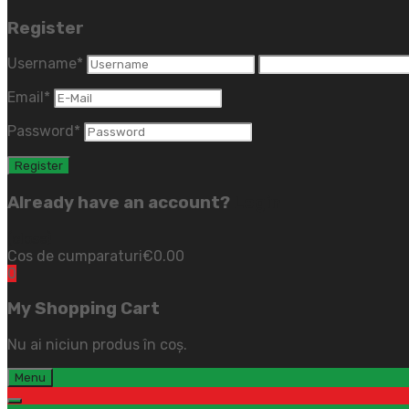
Register
Username
*
Email
*
Password
*
Already have an account?
Login
(close)
Cos de cumparaturi
€
0.00
0
My Shopping Cart
Nu ai niciun produs în coș.
Menu