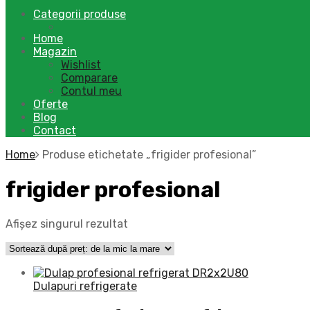
Categorii produse
Home
Magazin
Wishlist
Comparare
Contul meu
Oferte
Blog
Contact
Home
Produse etichetate „frigider profesional”
frigider profesional
Afișez singurul rezultat
Dulapuri refrigerate