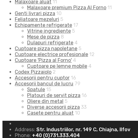
Malaxoare aluat
11
Malaxoare premium Pizza Al Forno
11
Genti livrari pizza
10
Feliatoare mezeluri
5
Echipamente refrigerate
17
Vitrine ingrediente
5
Mese de pizza
8
Dulapuri refrigerate
4
Cuptoare pizza napoletane
5
Cuptoare electrice profesionale
12
Cuptoare 'Pizza al Forno'
4
Cuptoare pe lemne mobile
4
Codex Pizzaiolo
2
Accesorii pentru cuptor
16
Accesorii bancul de lucru
79
Spatule
15
Platouri de servit pizza
16
Oliere din metal
5
Diverse accesorii pizza
33
Casete pentru aluat
10
Address:
Str. Industriilor, nr. 149 C, Chiajna, Ilfov
Phone:
+40 (0)731.333.404