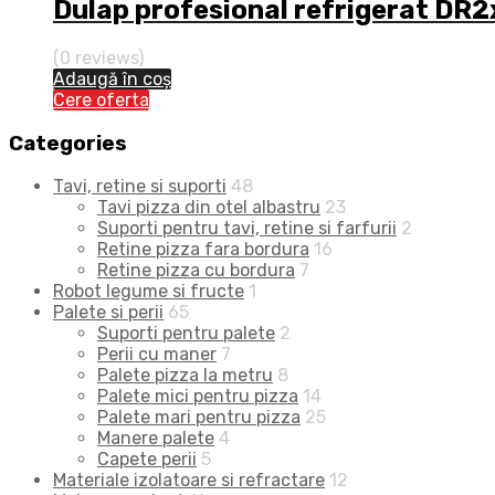
Dulap profesional refrigerat DR
(0 reviews)
Adaugă în coș
Cere oferta
Categories
Tavi, retine si suporti
48
Tavi pizza din otel albastru
23
Suporti pentru tavi, retine si farfurii
2
Retine pizza fara bordura
16
Retine pizza cu bordura
7
Robot legume si fructe
1
Palete si perii
65
Suporti pentru palete
2
Perii cu maner
7
Palete pizza la metru
8
Palete mici pentru pizza
14
Palete mari pentru pizza
25
Manere palete
4
Capete perii
5
Materiale izolatoare si refractare
12