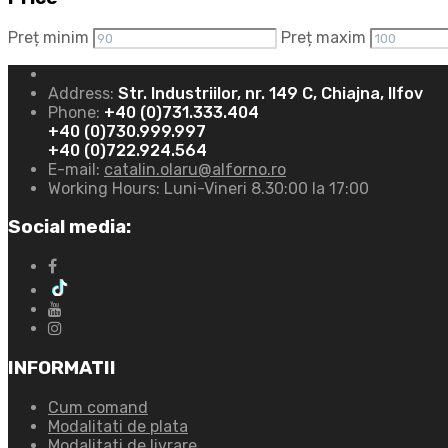
Preț minim
Preț maxim
Address:
Str. Industriilor, nr. 149 C, Chiajna, Ilfov
Phone:
+40 (0)731.333.404
+40 (0)730.999.997
+40 (0)722.924.564
E-mail:
catalin.olaru@alforno.ro
Working Hours:
Luni-Vineri 8.30:00 la 17:00
Social media:
INFORMATII
Cum comand
Modalitati de plata
Modalitati de livrare