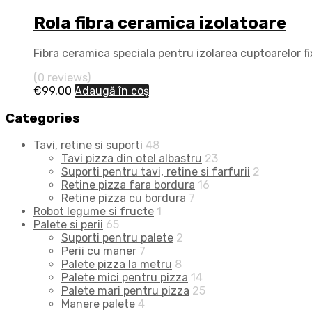
Rola fibra ceramica izolatoare
Fibra ceramica speciala pentru izolarea cuptoarelor fi
(0 reviews)
€
99.00
Adaugă în coș
Categories
Tavi, retine si suporti
48
Tavi pizza din otel albastru
23
Suporti pentru tavi, retine si farfurii
2
Retine pizza fara bordura
16
Retine pizza cu bordura
7
Robot legume si fructe
1
Palete si perii
65
Suporti pentru palete
2
Perii cu maner
7
Palete pizza la metru
8
Palete mici pentru pizza
14
Palete mari pentru pizza
25
Manere palete
4