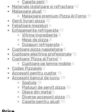
Capete perii
5
Materiale izolatoare si refractare
12
Malaxoare aluat
11
Malaxoare premium Pizza Al Forno
11
Genti livrari pizza
10
Feliatoare mezeluri
5
Echipamente refrigerate
17
Vitrine ingrediente
5
Mese de pizza
8
Dulapuri refrigerate
4
Cuptoare pizza napoletane
5
Cuptoare electrice profesionale
12
Cuptoare 'Pizza al Forno'
4
Cuptoare pe lemne mobile
4
Codex Pizzaiolo
2
Accesorii pentru cuptor
16
Accesorii bancul de lucru
79
Spatule
15
Platouri de servit pizza
16
Oliere din metal
5
Diverse accesorii pizza
33
Casete pentru aluat
10
Price