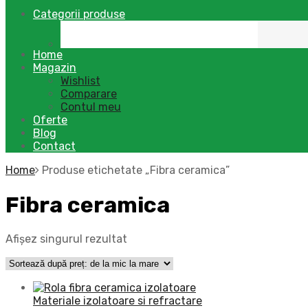
Categorii produse
Home
Magazin
Wishlist
Comparare
Contul meu
Oferte
Blog
Contact
Home
Produse etichetate „Fibra ceramica”
Fibra ceramica
Afișez singurul rezultat
Materiale izolatoare si refractare