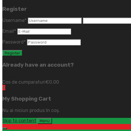
Register
Username
*
Email
*
Password
*
Already have an account?
Login
(close)
Cos de cumparaturi
€
0.00
0
My Shopping Cart
Nu ai niciun produs în coș.
Skip to content
Menu