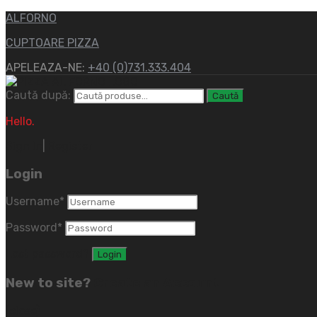
ALFORNO
CUPTOARE PIZZA
APELEAZA-NE:
+40 (0)731.333.404
Caută după:
Caută
Hello.
Sign In
|
Register
Login
Username
*
Password
*
Lost password?
New to site?
Create an Account
(close)