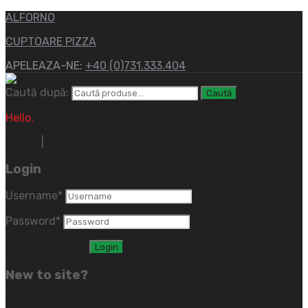
ALFORNO
CUPTOARE PIZZA
APELEAZA-NE:
+40 (0)731.333.404
Caută după:
Caută
Hello.
Sign In
|
Register
Login
Username
*
Password
*
Lost password?
New to site?
Create an Account
(close)