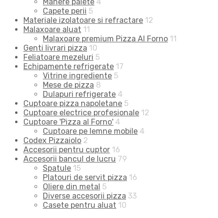
Manere palete
4
Capete perii
5
Materiale izolatoare si refractare
12
Malaxoare aluat
11
Malaxoare premium Pizza Al Forno
11
Genti livrari pizza
10
Feliatoare mezeluri
5
Echipamente refrigerate
17
Vitrine ingrediente
5
Mese de pizza
8
Dulapuri refrigerate
4
Cuptoare pizza napoletane
5
Cuptoare electrice profesionale
12
Cuptoare 'Pizza al Forno'
4
Cuptoare pe lemne mobile
4
Codex Pizzaiolo
2
Accesorii pentru cuptor
16
Accesorii bancul de lucru
79
Spatule
15
Platouri de servit pizza
16
Oliere din metal
5
Diverse accesorii pizza
33
Casete pentru aluat
10