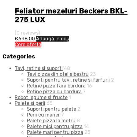
Feliator mezeluri Beckers BKL-
275 LUX
(0 reviews)
€
698.00
Adaugă în coș
Cere oferta
Categories
Tavi, retine si suporti
48
Tavi pizza din otel albastru
23
Suporti pentru tavi, retine si farfurii
2
Retine pizza fara bordura
16
Retine pizza cu bordura
7
Robot legume si fructe
1
Palete si perii
65
Suporti pentru palete
2
Perii cu maner
7
Palete pizza la metru
8
Palete mici pentru pizza
14
Palete mari pentru pizza
25