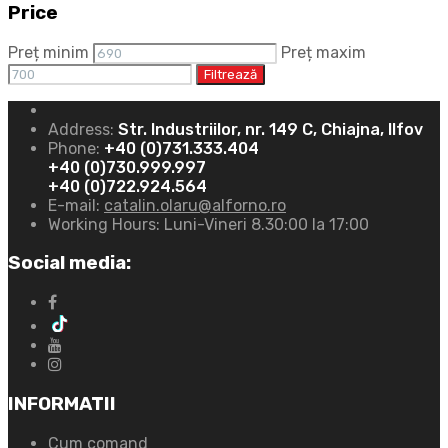
Price
Preț minim
Preț maxim
Filtrează
Address:
Str. Industriilor, nr. 149 C, Chiajna, Ilfov
Phone:
+40 (0)731.333.404
+40 (0)730.999.997
+40 (0)722.924.564
E-mail:
catalin.olaru@alforno.ro
Working Hours:
Luni-Vineri 8.30:00 la 17:00
Social media:
INFORMATII
Cum comand