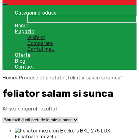
Categorii produse
Home
Magazin
Wishlist
Comparare
Contul meu
Oferte
Blog
Contact
Home
Produse etichetate „feliator salam si sunca”
feliator salam si sunca
Afișez singurul rezultat
Feliatoare mezeluri