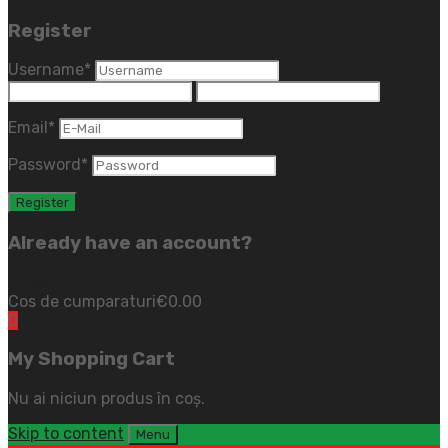
Register
Username
*
Email
*
Password
*
Already have an account?
Login
(close)
Cos de cumparaturi
€
0.00
0
My Shopping Cart
Nu ai niciun produs în coș.
Skip to content
Menu