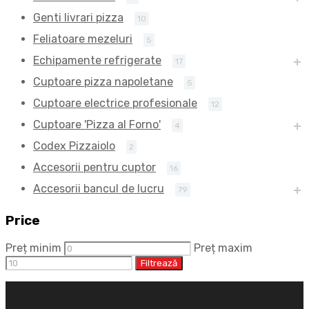
Genti livrari pizza
10
Feliatoare mezeluri
5
Echipamente refrigerate
17
Cuptoare pizza napoletane
5
Cuptoare electrice profesionale
12
Cuptoare 'Pizza al Forno'
4
Codex Pizzaiolo
2
Accesorii pentru cuptor
16
Accesorii bancul de lucru
79
Price
Preț minim
Preț maxim
Filtrează