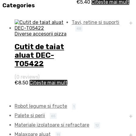
€
5.40
Citește mai mult
Categories
Tavi, retine si suporti
48
Diverse accesorii pizza
Cutit de taiat
aluat DEC-
T05422
(0 reviews)
€
8.50
Citește mai mult
Robot legume si fructe
1
Palete si perii
65
Materiale izolatoare si refractare
12
Malaxoare aluat
11