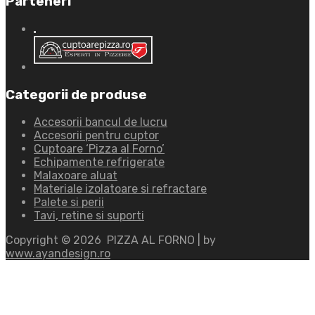
Parteneri
Categorii de produse
Accesorii bancul de lucru
Accesorii pentru cuptor
Cuptoare ‘Pizza al Forno’
Echipamente refrigerate
Malaxoare aluat
Materiale izolatoare si refractare
Palete si perii
Tavi, retine si suporti
Copyright ©
2026
PIZZA AL FORNO | by
www.ayandesign.ro