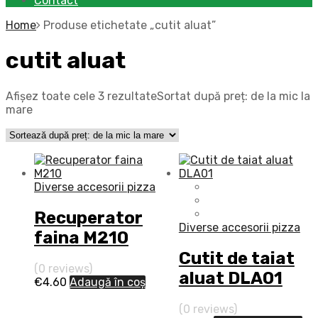
Contact
Home
Produse etichetate „cutit aluat”
cutit aluat
Afișez toate cele 3 rezultate
Sortat după preț: de la mic la
mare
Diverse accesorii pizza
Recuperator
Diverse accesorii pizza
faina M210
Cutit de taiat
(0 reviews)
aluat DLA01
€
4.60
Adaugă în coș
(0 reviews)