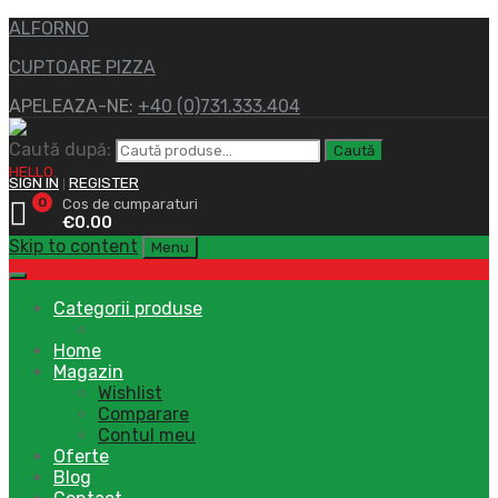
ALFORNO
CUPTOARE PIZZA
APELEAZA-NE:
+40 (0)731.333.404
Caută după:
Caută
HELLO.
SIGN IN
REGISTER
|
0
Cos de cumparaturi
€
0.00
Skip to content
Menu
Categorii produse
Home
Magazin
Wishlist
Comparare
Contul meu
Oferte
Blog