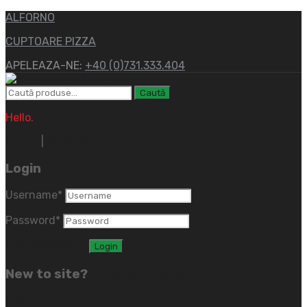
ALFORNO
CUPTOARE PIZZA
APELEAZA-NE:
+40 (0)731.333.404
Caută
Hello.
Sign In
|
Register
Login
Username
*
Password
*
Lost password?
New to site?
Create an Account
(close)