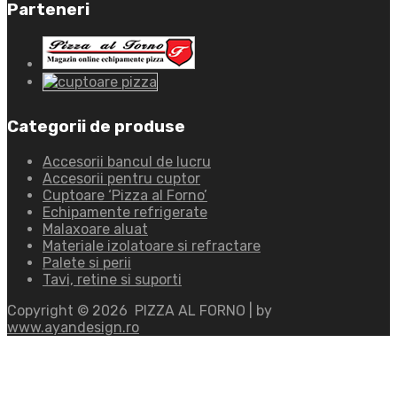
Parteneri
Categorii de produse
Accesorii bancul de lucru
Accesorii pentru cuptor
Cuptoare ‘Pizza al Forno’
Echipamente refrigerate
Malaxoare aluat
Materiale izolatoare si refractare
Palete si perii
Tavi, retine si suporti
Copyright ©
2026
PIZZA AL FORNO | by
www.ayandesign.ro