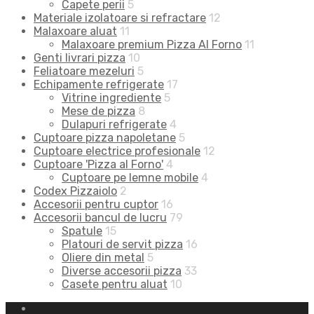
Capete perii
5
Materiale izolatoare si refractare
12
Malaxoare aluat
11
Malaxoare premium Pizza Al Forno
11
Genti livrari pizza
10
Feliatoare mezeluri
5
Echipamente refrigerate
17
Vitrine ingrediente
5
Mese de pizza
8
Dulapuri refrigerate
4
Cuptoare pizza napoletane
5
Cuptoare electrice profesionale
12
Cuptoare 'Pizza al Forno'
4
Cuptoare pe lemne mobile
4
Codex Pizzaiolo
2
Accesorii pentru cuptor
16
Accesorii bancul de lucru
79
Spatule
15
Platouri de servit pizza
16
Oliere din metal
5
Diverse accesorii pizza
33
Casete pentru aluat
10