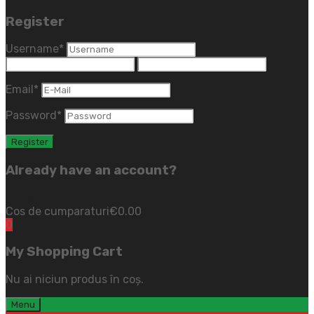
Register
Username
*
Email
*
Password
*
Already have an account?
Login
(close)
Cos de cumparaturi
€
0.00
0
My Shopping Cart
Nu ai niciun produs în coș.
Menu