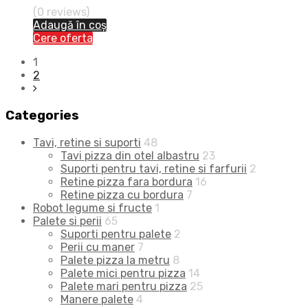
(0 reviews)
Adaugă în coș
Cere oferta
1
2
Categories
Tavi, retine si suporti
48
Tavi pizza din otel albastru
23
Suporti pentru tavi, retine si farfurii
2
Retine pizza fara bordura
16
Retine pizza cu bordura
7
Robot legume si fructe
1
Palete si perii
65
Suporti pentru palete
2
Perii cu maner
7
Palete pizza la metru
8
Palete mici pentru pizza
14
Palete mari pentru pizza
25
Manere palete
4