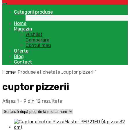
Categorii produse
Home
Magazin
Wishlist
Comparare
Contul meu
Oferte
Blog
Contact
Home
Produse etichetate „cuptor pizzerii”
cuptor pizzerii
Afișez 1 - 9 din 12 rezultate