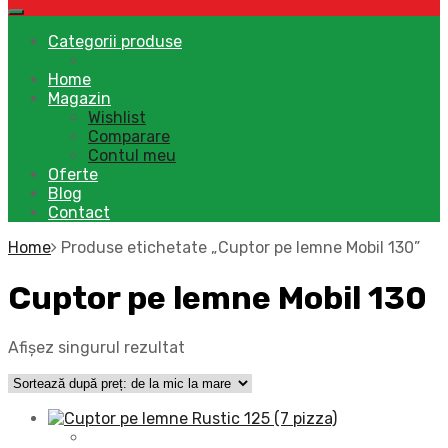
to
content
Categorii produse
Home
Magazin
Wishlist
Comparare
Contul meu
Oferte
Blog
Contact
Home
Produse etichetate „Cuptor pe lemne Mobil 130”
Cuptor pe lemne Mobil 130
Afișez singurul rezultat