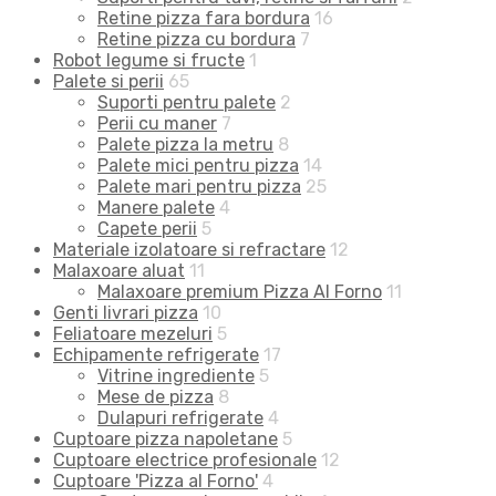
Retine pizza fara bordura
16
Retine pizza cu bordura
7
Robot legume si fructe
1
Palete si perii
65
Suporti pentru palete
2
Perii cu maner
7
Palete pizza la metru
8
Palete mici pentru pizza
14
Palete mari pentru pizza
25
Manere palete
4
Capete perii
5
Materiale izolatoare si refractare
12
Malaxoare aluat
11
Malaxoare premium Pizza Al Forno
11
Genti livrari pizza
10
Feliatoare mezeluri
5
Echipamente refrigerate
17
Vitrine ingrediente
5
Mese de pizza
8
Dulapuri refrigerate
4
Cuptoare pizza napoletane
5
Cuptoare electrice profesionale
12
Cuptoare 'Pizza al Forno'
4