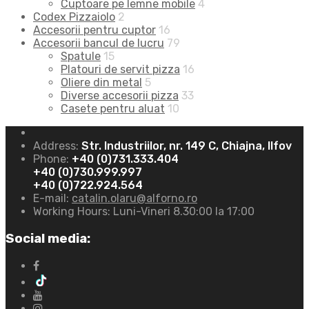
Cuptoare pe lemne mobile
4
Codex Pizzaiolo
2
Accesorii pentru cuptor
16
Accesorii bancul de lucru
79
Spatule
15
Platouri de servit pizza
16
Oliere din metal
5
Diverse accesorii pizza
33
Casete pentru aluat
10
Address:
Str. Industriilor, nr. 149 C, Chiajna, Ilfov
Phone:
+40 (0)731.333.404
+40 (0)730.999.997
+40 (0)722.924.564
E-mail:
catalin.olaru@alforno.ro
Working Hours:
Luni-Vineri 8.30:00 la 17:00
Social media: