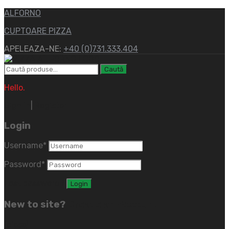
ALFORNO
CUPTOARE PIZZA
APELEAZA-NE:
+40 (0)731.333.404
Caută
Caută
după:
Hello.
Sign In
|
Register
Login
Username
*
Password
*
Lost password?
New to site?
Create an Account
(close)