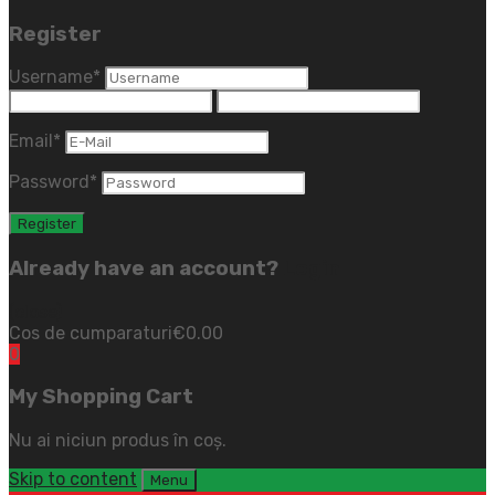
Register
Username
*
Email
*
Password
*
Already have an account?
Login
(close)
Cos de cumparaturi
€
0.00
0
My Shopping Cart
Nu ai niciun produs în coș.
Skip to content
Menu