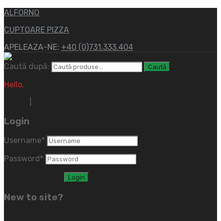
ALFORNO
CUPTOARE PIZZA
APELEAZA-NE:
+40 (0)731.333.404
Caută după:
Caută
Hello.
Sign In
|
Register
Login
Username
*
Password
*
Lost password?
New to site?
Create an Account
(close)