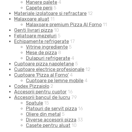
Manere palete
4
Capete perii
5
Materiale izolatoare si refractare
12
Malaxoare aluat
11
Malaxoare premium Pizza Al Forno
11
Genti livrari pizza
10
Feliatoare mezeluri
5
Echipamente refrigerate
17
Vitrine ingrediente
5
Mese de pizza
8
Dulapuri refrigerate
4
Cuptoare pizza napoletane
5
Cuptoare electrice profesionale
12
Cuptoare 'Pizza al Forno'
4
Cuptoare pe lemne mobile
4
Codex Pizzaiolo
2
Accesorii pentru cuptor
16
Accesorii bancul de lucru
79
Spatule
15
Platouri de servit pizza
16
Oliere din metal
5
Diverse accesorii pizza
33
Casete pentru aluat
10