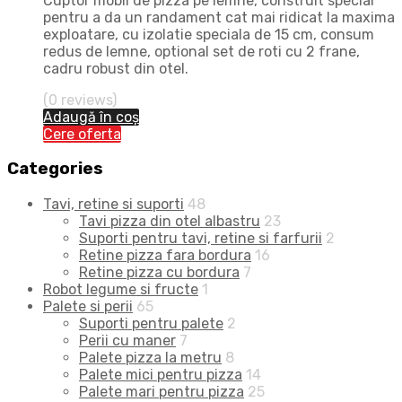
Cuptor mobil de pizza pe lemne, construit special
pentru a da un randament cat mai ridicat la maxima
exploatare, cu izolatie speciala de 15 cm, consum
redus de lemne, optional set de roti cu 2 frane,
cadru robust din otel.
(0 reviews)
Adaugă în coș
Cere oferta
Categories
Tavi, retine si suporti
48
Tavi pizza din otel albastru
23
Suporti pentru tavi, retine si farfurii
2
Retine pizza fara bordura
16
Retine pizza cu bordura
7
Robot legume si fructe
1
Palete si perii
65
Suporti pentru palete
2
Perii cu maner
7
Palete pizza la metru
8
Palete mici pentru pizza
14
Palete mari pentru pizza
25