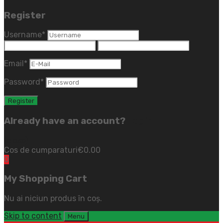
Register
Username
*
Email
*
Password
*
Already have an account?
Login
(close)
Cos de cumparaturi
€
0.00
0
My Shopping Cart
Nu ai niciun produs în coș.
Skip to content
Menu