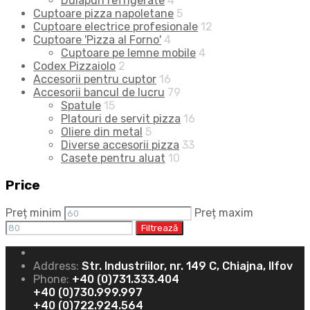
Dulapuri refrigerate
4
Cuptoare pizza napoletane
5
Cuptoare electrice profesionale
12
Cuptoare 'Pizza al Forno'
4
Cuptoare pe lemne mobile
4
Codex Pizzaiolo
2
Accesorii pentru cuptor
16
Accesorii bancul de lucru
79
Spatule
15
Platouri de servit pizza
16
Oliere din metal
5
Diverse accesorii pizza
33
Casete pentru aluat
10
Price
Preț minim
Preț maxim
Filtrează
Address:
Str. Industriilor, nr. 149 C, Chiajna, Ilfov
Phone:
+40 (0)731.333.404
+40 (0)730.999.997
+40 (0)722.924.564