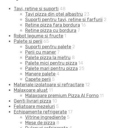
Tavi, retine si suporti
48
Tavi pizza din otel albastru
23
Suporti pentru tavi, retine si farfurii
2
Retine pizza fara bordura
16
Retine pizza cu bordura
7
Robot legume si fructe
1
Palete si perii
65
Suporti pentru palete
2
Perii cu maner
7
Palete pizza la metru
8
Palete mici pentru pizza
14
Palete mari pentru pizza
25
Manere palete
4
Capete perii
5
Materiale izolatoare si refractare
12
Malaxoare aluat
11
Malaxoare premium Pizza Al Forno
11
Genti livrari pizza
10
Feliatoare mezeluri
5
Echipamente refrigerate
17
Vitrine ingrediente
5
Mese de pizza
8