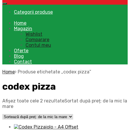
Categorii produse
Home
Magazin
Wishlist
Comparare
Contul meu
Oferte
Blog
Contact
Home
Produse etichetate „codex pizza”
codex pizza
Afișez toate cele 2 rezultate
Sortat după preț: de la mic la
mare