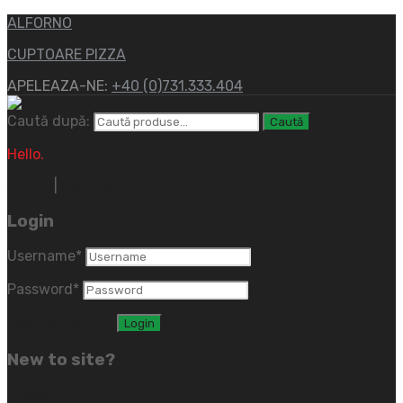
ALFORNO
CUPTOARE PIZZA
APELEAZA-NE:
+40 (0)731.333.404
Caută după:
Caută
Hello.
Sign In
|
Register
Login
Username
*
Password
*
Lost password?
New to site?
Create an Account
(close)