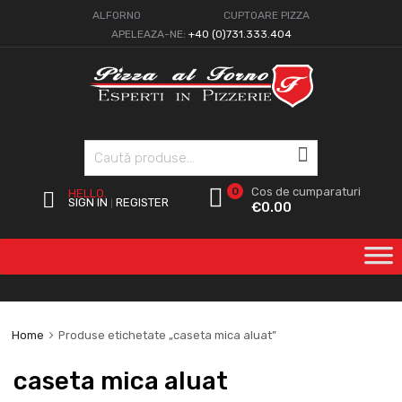
ALFORNO
CUPTOARE PIZZA
APELEAZA-NE:
+40 (0)731.333.404
Caută
0
Cos de cumparaturi
HELLO.
SIGN IN
REGISTER
|
€
0.00
Home
Produse etichetate „caseta mica aluat”
caseta mica aluat