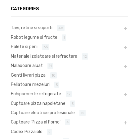
CATEGORIES
Tavi, retine si suporti
48
Robot legume si fructe
1
Palete si perii
65
Materiale izolatoare si refractare
12
Malaxoare aluat
11
Genti livrari pizza
10
Feliatoare mezeluri
5
Echipamente refrigerate
17
Cuptoare pizza napoletane
5
Cuptoare electrice profesionale
12
Cuptoare 'Pizza al Forno'
4
Codex Pizzaiolo
2