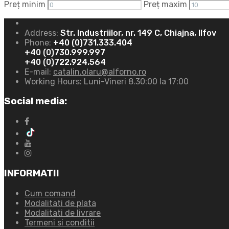
Preț minim
Preț maxim
Address:
Str. Industriilor, nr. 149 C, Chiajna, Ilfov
Phone:
+40 (0)731.333.404
+40 (0)730.999.997
+40 (0)722.924.564
E-mail:
catalin.olaru@alforno.ro
Working Hours:
Luni-Vineri 8.30:00 la 17:00
Social media:
INFORMATII
Cum comand
Modalitati de plata
Modalitati de livrare
Termeni si conditii