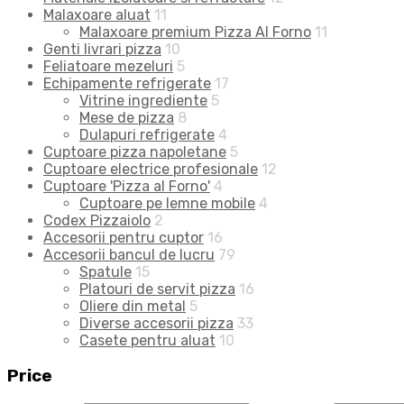
Malaxoare aluat
11
Malaxoare premium Pizza Al Forno
11
Genti livrari pizza
10
Feliatoare mezeluri
5
Echipamente refrigerate
17
Vitrine ingrediente
5
Mese de pizza
8
Dulapuri refrigerate
4
Cuptoare pizza napoletane
5
Cuptoare electrice profesionale
12
Cuptoare 'Pizza al Forno'
4
Cuptoare pe lemne mobile
4
Codex Pizzaiolo
2
Accesorii pentru cuptor
16
Accesorii bancul de lucru
79
Spatule
15
Platouri de servit pizza
16
Oliere din metal
5
Diverse accesorii pizza
33
Casete pentru aluat
10
Price