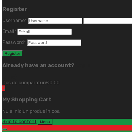
Register
Username
*
Email
*
Password
*
Already have an account?
Login
(close)
Cos de cumparaturi
€
0.00
0
My Shopping Cart
Nu ai niciun produs în coș.
Skip to content
Menu