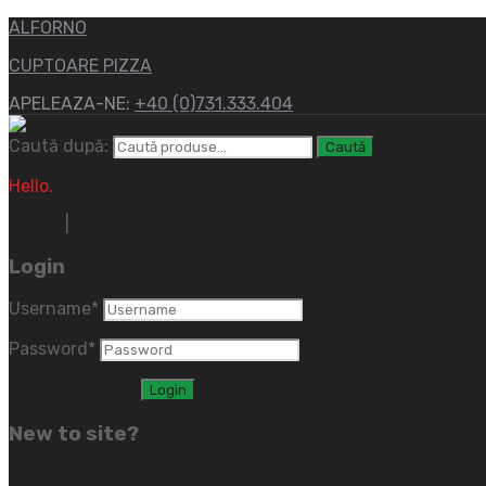
ALFORNO
CUPTOARE PIZZA
APELEAZA-NE:
+40 (0)731.333.404
Caută după:
Caută
Hello.
Sign In
|
Register
Login
Username
*
Password
*
Lost password?
New to site?
Create an Account
(close)