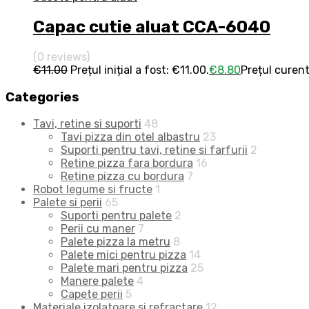
Capac cutie aluat CCA-6040
(0 reviews)
€
11.00
Prețul inițial a fost: €11.00.
€
8.80
Prețul curent
Categories
Tavi, retine si suporti
48
Tavi pizza din otel albastru
23
Suporti pentru tavi, retine si farfurii
2
Retine pizza fara bordura
16
Retine pizza cu bordura
7
Robot legume si fructe
1
Palete si perii
65
Suporti pentru palete
2
Perii cu maner
7
Palete pizza la metru
8
Palete mici pentru pizza
14
Palete mari pentru pizza
25
Manere palete
4
Capete perii
5
Materiale izolatoare si refractare
12