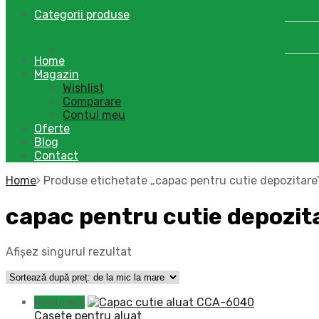
Categorii produse
Home
Magazin
Wishlist
Comparare
Contul meu
Oferte
Blog
Contact
Home
Produse etichetate „capac pentru cutie depozitare
capac pentru cutie depozit
Afișez singurul rezultat
Reduceri!
Casete pentru aluat