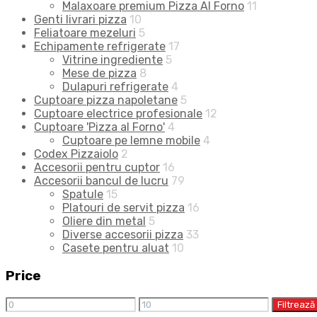
Malaxoare premium Pizza Al Forno
11
Genti livrari pizza
10
Feliatoare mezeluri
5
Echipamente refrigerate
17
Vitrine ingrediente
5
Mese de pizza
8
Dulapuri refrigerate
4
Cuptoare pizza napoletane
5
Cuptoare electrice profesionale
12
Cuptoare 'Pizza al Forno'
4
Cuptoare pe lemne mobile
4
Codex Pizzaiolo
2
Accesorii pentru cuptor
16
Accesorii bancul de lucru
79
Spatule
15
Platouri de servit pizza
16
Oliere din metal
5
Diverse accesorii pizza
33
Casete pentru aluat
10
Price
Preț
Preț
Filtrează
minim
maxim