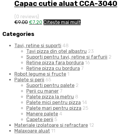
Capac cutie aluat CCA-3040
(0 reviews)
Prețul
Prețul
€
9.00
€
7.20
Citește mai mult
inițial
curent
a
este:
Categories
fost:
€7.20.
€9.00.
Tavi, retine si suporti
48
Tavi pizza din otel albastru
23
Suporti pentru tavi, retine si farfurii
2
Retine pizza fara bordura
16
Retine pizza cu bordura
7
Robot legume si fructe
1
Palete si perii
65
Suporti pentru palete
2
Perii cu maner
7
Palete pizza la metru
8
Palete mici pentru pizza
14
Palete mari pentru pizza
25
Manere palete
4
Capete perii
5
Materiale izolatoare si refractare
12
Malaxoare aluat
11