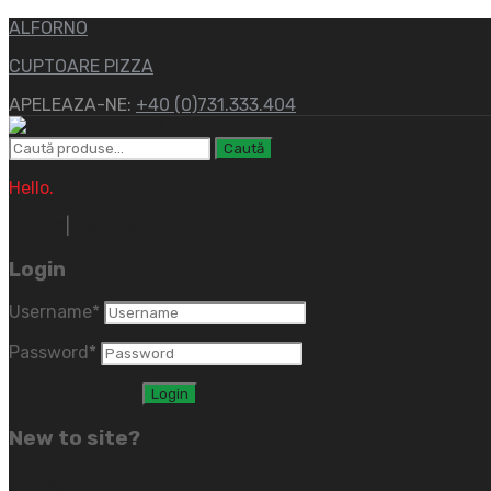
ALFORNO
CUPTOARE PIZZA
APELEAZA-NE:
+40 (0)731.333.404
Caută
Caută
după:
Hello.
Sign In
|
Register
Login
Username
*
Password
*
Lost password?
New to site?
Create an Account
(close)