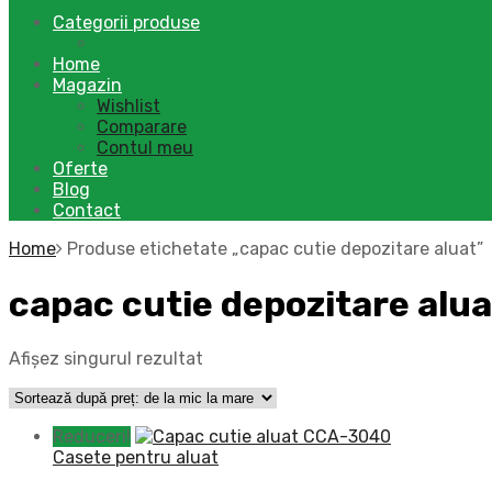
content
Categorii produse
Home
Magazin
Wishlist
Comparare
Contul meu
Oferte
Blog
Contact
Home
Produse etichetate „capac cutie depozitare aluat”
capac cutie depozitare alua
Afișez singurul rezultat
Reduceri!
Casete pentru aluat